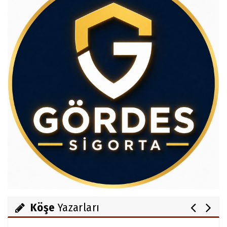
Av.Cenap GÜVEN
Gördesli Şair Alim Atay
Ahmet İNCE
Gördes Ekonomisi Çöküyor mu?
Köşe
Yazarları