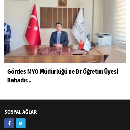
Sıracettin ÇELİK
Çalıkuşu
Dr.Tuğçe Yıldırım
Aşı: Toplum Sağlığının Görünmez Kalkanı
Hatice CAVULDAK
Gördes MYO Müdürlüğü'ne Dr.Öğretim Üyesi
Hayatımın İçinden
Bahadır...
Av.Ahmet ÖZDEMİR
Güneş Ülkesi Hakkında
SOSYAL AĞLAR
Kazım GERMİYANOĞLU