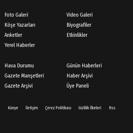
Gördes Tarihi Araştırmaları
Foto Galeri
Video Galeri
Köşe Yazarları
Biyografiler
Doç.Dr.İbrahim KOÇ
Anketler
Etkinlikler
Anılarım-186
Yerel Haberler
Cüneyt AYBEY
Hava Durumu
Günün Haberleri
Hisarcıların Son Şairini Uğurlarken
Gazete Manşetleri
Haber Arşivi
Gazete Arşivi
Üye Paneli
Necati KÜÇÜK
Ben Bir Yazar Adayıyım Gülhane Parkında
Künye
İletişim
Çerez Politikası
Gizlilik İlkeleri
Rss
Av.Cenap GÜVEN