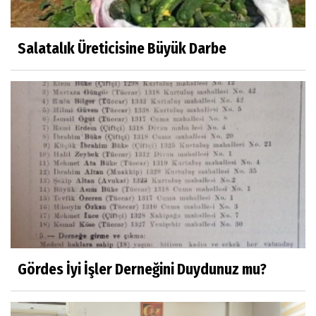
Eylül SEYHAN
Gezerken Zamanın Kollarındaki Ruhuma
Rastlamak
Salatalık Üreticisine Büyük Darbe
Yaşar ATLI
Kahramanlar
Prof.Dr.Süleyman Sami İLKER
Mühendislerin de Sanat Ruhu Olmalı
Dr.Fatih KESKİN
Millî Edebiyat, Millî Şuur, Millî Takım
Gördes İyi İşler Derneğini Duydunuz mu?