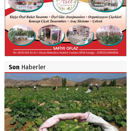
Mert AKAR
Röportaj Serisi-46: Konuk =Prof.Dr.Hakan
Atalay (Psikanaliz)
Hüseyin TUNÇAY
Gökçeada Gezimiz-IV
Son
Haberler
İsmail AYBEY
Belma Sebil'i Tanıyor Musunuz?
Prof.Dr.Ayşe İLKER
Adı Sanı Olmak