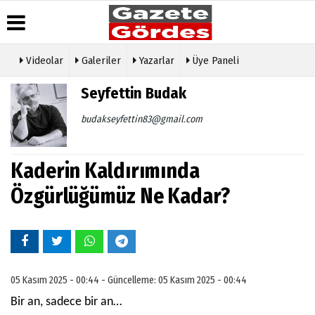
Videolar
Galeriler
Yazarlar
Üye Paneli
Üye Paneli
Hava
Köşe
Künye
Seyfettin Budak
Durumu
Yazarları
Haber
İletişim
Arşivi
Gazete
Video
budakseyfettin83@gmail.com
Çerez
Manşetleri
Galeri
Gazete
Politikası
Arşivi
Anketler
Foto
Gizlilik
Galeri
Kaderin Kaldırımında
Günün
Biyografiler
İlkeleri
Haberleri
Etkinlikler
Özgürlüğümüz Ne Kadar?
05 Kasım 2025 - 00:44 - Güncelleme: 05 Kasım 2025 - 00:44
Bir an, sadece bir an…