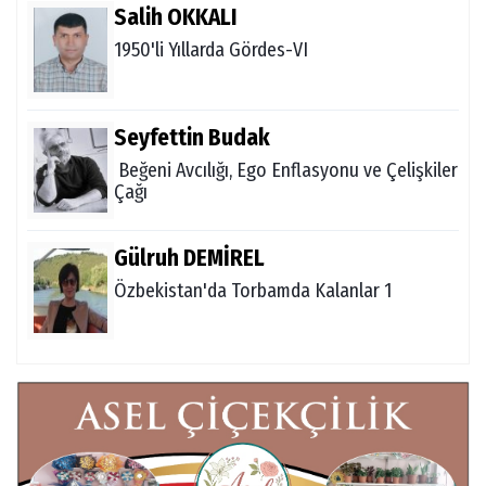
Salih OKKALI
1950'li Yıllarda Gördes-VI
Seyfettin Budak
Beğeni Avcılığı, Ego Enflasyonu ve Çelişkiler
Çağı
Gülruh DEMİREL
Özbekistan'da Torbamda Kalanlar 1
Fatma VURAL
Kanada Gezi Günlüğü