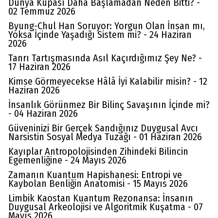
Dünya Kupası Daha Başlamadan Neden Bitti? -
02 Temmuz 2026
Byung-Chul Han Soruyor: Yorgun Olan İnsan mı,
Yoksa İçinde Yaşadığı Sistem mi? - 24 Haziran
2026
Tanrı Tartışmasında Asıl Kaçırdığımız Şey Ne? -
17 Haziran 2026
Kimse Görmeyecekse Hâlâ İyi Kalabilir misin? - 12
Haziran 2026
İnsanlık Görünmez Bir Bilinç Savaşının İçinde mi?
- 04 Haziran 2026
Güveninizi Bir Gerçek Sandığınız Duygusal Avcı
Narsistin Sosyal Medya Tuzağı - 01 Haziran 2026
Kayıplar Antropolojisinden Zihindeki Bilincin
Egemenliğine - 24 Mayıs 2026
Zamanın Kuantum Hapishanesi: Entropi ve
Kaybolan Benliğin Anatomisi - 15 Mayıs 2026
Limbik Kaostan Kuantum Rezonansa: İnsanın
Duygusal Arkeolojisi ve Algoritmik Kuşatma - 07
Mayıs 2026