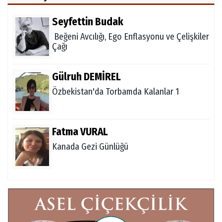
Seyfettin Budak
Beğeni Avcılığı, Ego Enflasyonu ve Çelişkiler
Çağı
Gülruh DEMİREL
Özbekistan'da Torbamda Kalanlar 1
Fatma VURAL
Kanada Gezi Günlüğü
Mert AKAR
Röportaj Serisi-46: Konuk =Prof.Dr.Hakan
Atalay (Psikanaliz)