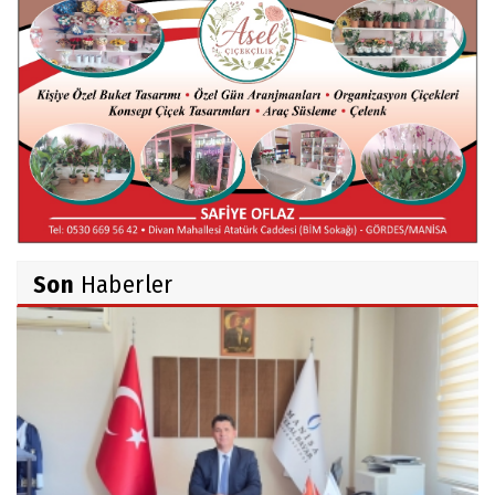
Hüseyin TUNÇAY
Gökçeada Gezimiz-IV
İsmail AYBEY
Belma Sebil'i Tanıyor Musunuz?
Son
Haberler
Ahmet İNCE
Beyaz Gömlekli Adam!
Prof.Dr.Ayşe İLKER
Adı Sanı Olmak