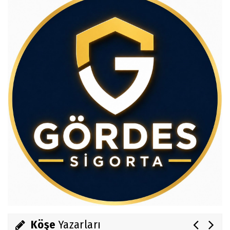
Av.Cenap GÜVEN
Gördesli Şair Alim Atay
Salih OKKALI
1950'li Yıllarda Gördes-VI
Köşe
Yazarları