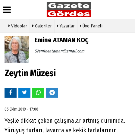
Videolar
Galeriler
Yazarlar
Üye Paneli
Üye Paneli
Hava
Köşe
Künye
Emine ATAMAN KOÇ
Durumu
Yazarları
Haber
İletişim
Arşivi
Gazete
Video
52emineataman@gmail.com
Çerez
Manşetleri
Galeri
Gazete
Politikası
Arşivi
Anketler
Foto
Gizlilik
Galeri
Zeytin Müzesi
Günün
Biyografiler
İlkeleri
Haberleri
Etkinlikler
05 Ekim 2019 - 17:06
Yeşile dikkat çeken çalışmalar artmış durumda.
Yürüyüş turları, lavanta ve kekik tarlalarının