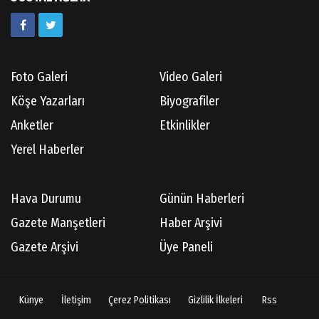
Kazım GERMİYANOĞLU
Gördes Tarihi Araştırmaları
Foto Galeri
Video Galeri
Doç.Dr.İbrahim KOÇ
Köşe Yazarları
Biyografiler
Anılarım-186
Anketler
Etkinlikler
Yerel Haberler
Cüneyt AYBEY
Hava Durumu
Günün Haberleri
Hisarcıların Son Şairini Uğurlarken
Gazete Manşetleri
Haber Arşivi
Gazete Arşivi
Üye Paneli
Necati KÜÇÜK
Ben Bir Yazar Adayıyım Gülhane Parkında
Künye
İletişim
Çerez Politikası
Gizlilik İlkeleri
Rss