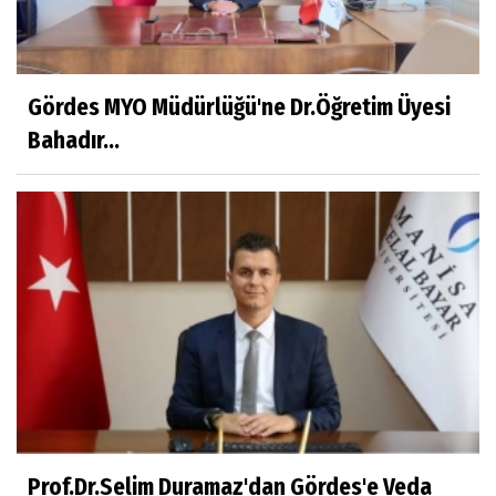
Eylül SEYHAN
Gezerken Zamanın Kollarındaki Ruhuma
Rastlamak
Gördes MYO Müdürlüğü'ne Dr.Öğretim Üyesi
Bahadır...
Yaşar ATLI
Kahramanlar
Prof.Dr.Süleyman Sami İLKER
Mühendislerin de Sanat Ruhu Olmalı
Dr.Fatih KESKİN
Millî Edebiyat, Millî Şuur, Millî Takım
Prof.Dr.Selim Duramaz'dan Gördes'e Veda