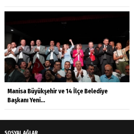
Sıracettin ÇELİK
Çalıkuşu
Dr.Tuğçe Yıldırım
Aşı: Toplum Sağlığının Görünmez Kalkanı
Hatice CAVULDAK
Hayatımın İçinden
Manisa Büyükşehir ve 14 İlçe Belediye
Başkanı Yeni...
Av.Ahmet ÖZDEMİR
Güneş Ülkesi Hakkında
SOSYAL AĞLAR