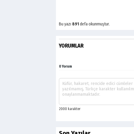
Bu yazı
891
defa okunmuştur.
YORUMLAR
0 Yorum
Son Yazılar