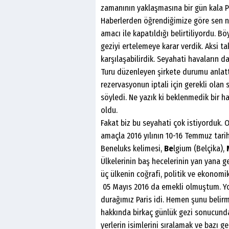
zamanının yaklaşmasına bir gün kala P
Haberlerden öğrendiğimize göre sen n
amacı ile kapatıldığı belirtiliyordu. B
geziyi ertelemeye karar verdik. Aksi t
karşılaşabilirdik. Seyahati havaların
Turu düzenleyen şirkete durumu anlattı
rezervasyonun iptali için gerekli olan 
söyledi. Ne yazık ki beklenmedik bir
oldu.
Fakat biz bu seyahati çok istiyorduk. 
amaçla 2016 yılının 10-16 Temmuz tarihl
Beneluks kelimesi,
Be
lgium (Belçika),
Ülkelerinin baş hecelerinin yan yana g
üç ülkenin coğrafi, politik ve ekonomik 
05 Mayıs 2016 da emekli olmuştum. Yol
durağımız Paris idi. Hemen şunu belirm
hakkında birkaç günlük gezi sonucund
yerlerin isimlerini sıralamak ve bazı g