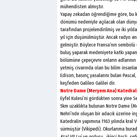
mühendisten almıştır.
Yapay zekadan öğrendiğime göre, bu ku
dönümü nedeniyle açılacak olan dünya 
tarafından projelendirilmiş ve iki yıld
yıl için düşünülmüştür. Ancak radyo an
gelmiştir. Böylece Fransa’nın sembolü o
buluş yaparak medeniyete katkı yapanlar
bölümüne çepeçevre onların adlarının 
yetmiş civarında olan bu bilim insanla
Edison, basınç yasalarını bulan Pasca
keşfeden Galileo Galilei dir.
Notre Dame (Meryem Ana) Katedral
Eyfel Kulesi’ni gördükten sonra yine S
5km uzaklıkta bulunan Notre Dame (Mer
Nehri’nde oluşan bir adacık üzerine i
Katedralin yapımına 1163 yılında kral 
sürmüştür (Vikipedi). Okurlarıma burad
Kral VII Lui ve ordusu , ikinci haçlı s