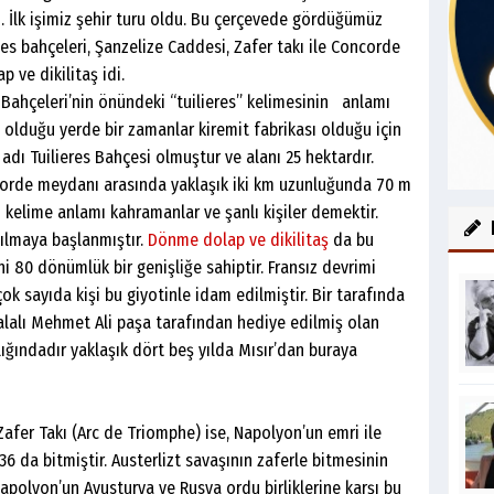
ı. İlk işimiz şehir turu oldu. Bu çerçevede gördüğümüz
ies bahçeleri, Şanzelize Caddesi, Zafer takı ile Concorde
 ve dikilitaş idi.
 Bahçeleri’nin önündeki “tuilieres” kelimesinin anlamı
 olduğu yerde bir zamanlar kiremit fabrikası olduğu için
adı Tuilieres Bahçesi olmuştur ve alanı 25 hektardır.
ncorde meydanı arasında yaklaşık iki km uzunluğunda 70 m
n kelime anlamı kahramanlar ve şanlı kişiler demektir.
ılmaya başlanmıştır.
Dönme dolap ve dikilitaş
da bu
 80 dönümlük bir genişliğe sahiptir. Fransız devrimi
ok sayıda kişi bu giyotinle idam edilmiştir. Bir tarafında
valalı Mehmet Ali paşa tarafından hediye edilmiş olan
rlığındadır yaklaşık dört beş yılda Mısır’dan buraya
afer Takı (Arc de Triomphe) ise, Napolyon’un emri ile
6 da bitmiştir. Austerlizt savaşının zaferle bitmesinin
 Napolyon’un Avusturya ve Rusya ordu birliklerine karşı bu