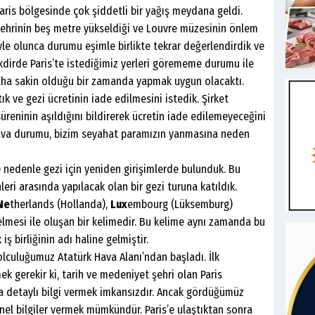
aris bölgesinde çok şiddetli bir yağış meydana geldi.
ehrinin beş metre yükseldiği ve Louvre müzesinin önlem
öyle olunca durumu eşimle birlikte tekrar değerlendirdik ve
akdirde Paris’te istediğimiz yerleri görememe durumu ile
 daha sakin olduğu bir zamanda yapmak uygun olacaktı.
k ve gezi ücretinin iade edilmesini istedik. Şirket
süreninin aşıldığını bildirerek ücretin iade edilemeyeceğini
 hava durumu, bizim seyahat paramızın yanmasına neden
O nedenle gezi için yeniden girişimlerde bulunduk. Bu
eri arasında yapılacak olan bir gezi turuna katıldık.
Ne
therlands (Hollanda),
Lux
embourg (Lüksemburg)
elmesi ile oluşan bir kelimedir. Bu kelime aynı zamanda bu
iş birliğinin adı haline gelmiştir.
culuğumuz Atatürk Hava Alanı’ndan başladı. İlk
ek gerekir ki, tarih ve medeniyet şehri olan Paris
a detaylı bilgi vermek imkansızdır. Ancak gördüğümüz
enel bilgiler vermek mümkündür. Paris’e ulaştıktan sonra