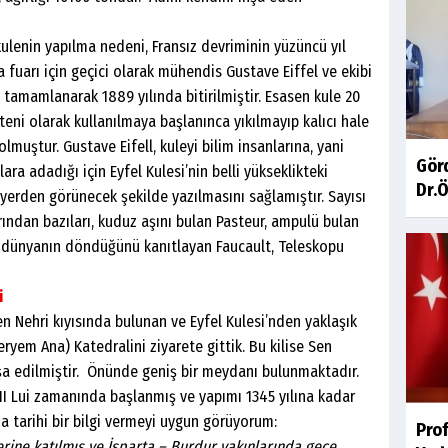
lenin yapılma nedeni, Fransız devriminin yüzüncü yıl
fuarı için geçici olarak mühendis Gustave Eiffel ve ekibi
a tamamlanarak 1889 yılında bitirilmiştir. Esasen kule 20
teni olarak kullanılmaya başlanınca yıkılmayıp kalıcı hale
lmuştur. Gustave Eifell, kuleyi bilim insanlarına, yani
Gör
a adadığı için Eyfel Kulesi’nin belli yükseklikteki
Dr.Ö
yerden görünecek şekilde yazılmasını sağlamıştır. Sayısı
rından bazıları, kuduz aşını bulan Pasteur, ampulü bulan
l, dünyanın döndüğünü kanıtlayan Faucault, Teleskopu
i
en Nehri kıyısında bulunan ve Eyfel Kulesi’nden yaklaşık
yem Ana) Katedralini ziyarete gittik. Bu kilise Sen
nşa edilmiştir. Önünde geniş bir meydanı bulunmaktadır.
VII Lui zamanında başlanmış ve yapımı 1345 yılına kadar
a tarihi bir bilgi vermeyi uygun görüyorum:
Pro
eferine katılmış ve İsparta – Burdur yakınlarında gece