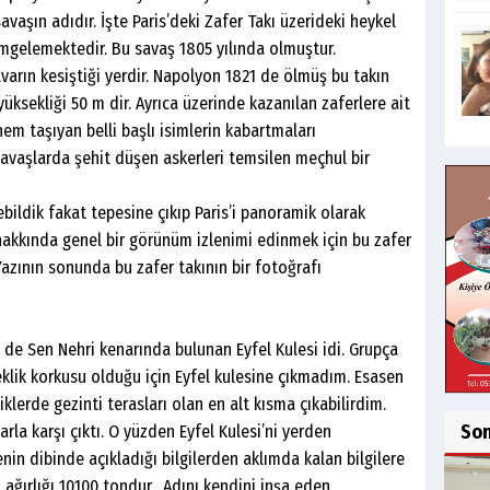
vaşın adıdır. İşte Paris’deki Zafer Takı üzerideki heykel
imgelemektedir. Bu savaş 1805 yılında olmuştur.
lvarın kesiştiği yerdir. Napolyon 1821 de ölmüş bu takın
yüksekliği 50 m dir. Ayrıca üzerinde kazanılan zaferlere ait
em taşıyan belli başlı isimlerin kabartmaları
savaşlarda şehit düşen askerleri temsilen meçhul bir
ildik fakat tepesine çıkıp Paris’i panoramik olarak
akkında genel bir görünüm izlenimi edinmek için bu zafer
Yazının sonunda bu zafer takının bir fotoğrafı
ri de Sen Nehri kenarında bulunan Eyfel Kulesi idi. Grupça
klik korkusu olduğu için Eyfel kulesine çıkmadım. Esasen
iklerde gezinti terasları olan en alt kısma çıkabilirdim.
So
la karşı çıktı. O yüzden Eyfel Kulesi’ni yerden
nin dibinde açıkladığı bilgilerden aklımda kalan bilgilere
 ağırlığı 10100 tondur. Adını kendini inşa eden