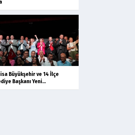
a
Prof.Dr.Süleyman Sami
İLKER
Mühendislerin de Sanat Ruhu
Olmalı
Dr.Fatih KESKİN
Millî Edebiyat, Millî Şuur, Millî
Takım
isa Büyükşehir ve 14 İlçe
Sıracettin ÇELİK
diye Başkanı Yeni...
Çalıkuşu
Dr.Tuğçe Yıldırım
Aşı: Toplum Sağlığının
Görünmez Kalkanı