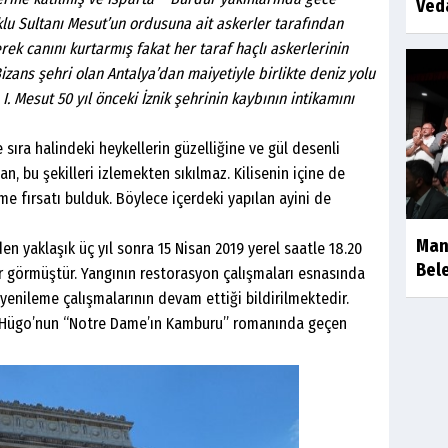
Ved
u Sultanı Mesut’un ordusuna ait askerler tarafından
erek canını kurtarmış fakat her taraf haçlı askerlerinin
Bizans şehri olan Antalya’dan maiyetiyle birlikte deniz yolu
 I. Mesut 50 yıl önceki İznik şehrinin kaybının intikamını
 sıra halindeki heykellerin güzelliğine ve gül desenli
, bu şekilleri izlemekten sıkılmaz. Kilisenin içine de
me fırsatı bulduk. Böylece içerdeki yapılan ayini de
Man
den yaklaşık üç yıl sonra 15 Nisan 2019 yerel saatle 18.20
Bele
r görmüştür. Yangının restorasyon çalışmaları esnasında
 yenileme çalışmalarının devam ettiği bildirilmektedir.
or Hügo’nun “Notre Dame’ın Kamburu” romanında geçen