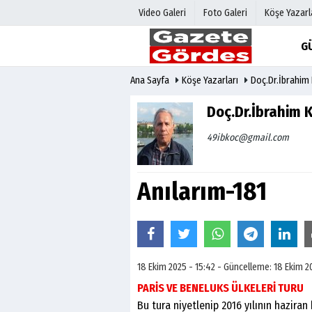
Video Galeri
Foto Galeri
Köşe Yazarl
G
Ana Sayfa
Köşe Yazarları
Doç.Dr.İbrahim
Üye Paneli
Hava Duru
Haber Arşivi
Gazete Man
Doç.Dr.İbrahim 
Gazete Arşivi
Anketler
49ibkoc@gmail.com
Günün Haberleri
Biyografile
Anılarım-181
18 Ekim 2025 - 15:42 - Güncelleme: 18 Ekim 2
PARİS VE BENELUKS ÜLKELERİ TURU
Bu tura niyetlenip 2016 yılının hazira