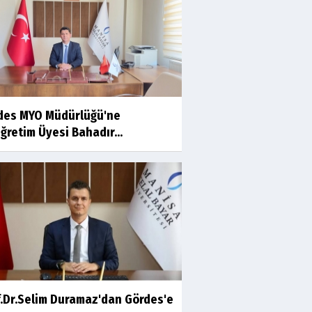
Ahmet İNCE
Beyaz Gömlekli Adam!
Prof.Dr.Ayşe İLKER
des MYO Müdürlüğü'ne
Adı Sanı Olmak
ğretim Üyesi Bahadır...
Eylül SEYHAN
Gezerken Zamanın Kollarındaki
Ruhuma Rastlamak
Yaşar ATLI
Kahramanlar
f.Dr.Selim Duramaz'dan Gördes'e