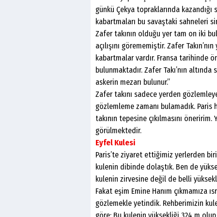
günkü Çekya topraklarında kazandığı sa
kabartmaları bu savaştaki sahneleri s
Zafer takının olduğu yer tam on iki bu
açılışını görememiştir. Zafer Takın’nın 
kabartmalar vardır. Fransa tarihinde ön
bulunmaktadır. Zafer Takı’nın altında 
askerin mezarı bulunur.”
Zafer takını sadece yerden gözlemleyeb
gözlemleme zamanı bulamadık. Paris h
takının tepesine çıkılmasını öneririm. 
görülmektedir.
Eyfel Kulesi
Paris’te ziyaret ettiğimiz yerlerden bi
kulenin dibinde dolaştık. Ben de yükse
kulenin zirvesine değil de belli yüksekl
Fakat eşim Emine Hanım çıkmamıza ısrar
gözlemekle yetindik. Rehberimizin kule
göre: Bu kulenin yüksekliği 324 m olup,