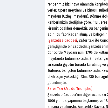
rehberimiz bizi hava alanında karşılad
yerler, Opera meydanı ve binası, Tuiler
meydanı (Uzlaşı meydanı), Dönme dolap
Rehberimizin dediğine göre: “Tuilieres
kiremit ocakları demektir. Bu bahçenin
adını bu fabrikadan almış ve bahçenin 
Şanzelize Caddesi
, Zafer takı ile Co
genişliğinde bir caddedir. Şanzelizeni
Concorde Meydanı ismi 1795 de kullan
meydanda bulunmaktadır. 8 hektar yani
sırasında giyotin burada kurulmuş ve ç
Tuileries bahçeleri bulunmaktadır. Ka
dikilitaşın yüksekliği 23m, 230 ton ağı
getirilmiştir.
Zafer Takı (Arc de Triomphe)
Şanzelize Caddesi’nin diğer ucundaki Z
1806 yılında yapımına başlanmış ve 183
anısına yapılmıştır. Austerlitz Savaşı,