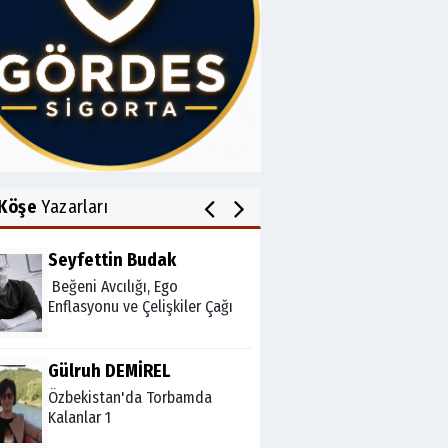
Av.Cenap GÜVEN
Gördesli Şair Alim Atay
Salih OKKALI
1950'li Yıllarda Gördes-VI
Köşe
Yazarları
Seyfettin Budak
Beğeni Avcılığı, Ego
Enflasyonu ve Çelişkiler Çağı
Gülruh DEMİREL
Özbekistan'da Torbamda
Kalanlar 1