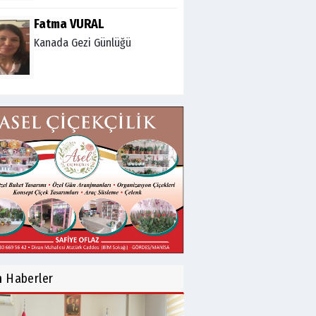
Fatma VURAL
Kanada Gezi Günlüğü
Mert AKAR
Röportaj Serisi-46: Konuk
=Prof.Dr.Hakan Atalay
(Psikanaliz)
Hüseyin TUNÇAY
Gökçeada Gezimiz-IV
İsmail AYBEY
Belma Sebil'i Tanıyor
n
Haberler
Musunuz?