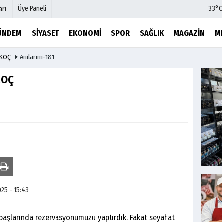
Üye Paneli
33°C
arı
ÜNDEM
SIYASET
EKONOMI
SPOR
SAĞLIK
MAGAZIN
M
 KOÇ
Anılarım-181
mu
Köşe Yazarları
şetleri
Video Galeri
KOÇ
Foto Galeri
r
Etkinlikler
025 - 15:43
n başlarında rezervasyonumuzu yaptırdık. Fakat seyahat