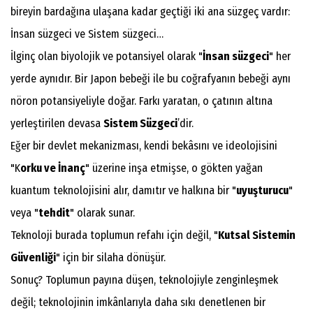
bireyin bardağına ulaşana kadar geçtiği iki ana süzgeç vardır:
İnsan süzgeci ve Sistem süzgeci…
​İlginç olan biyolojik ve potansiyel olarak "
İnsan süzgeci
" her
yerde aynıdır. Bir Japon bebeği ile bu coğrafyanın bebeği aynı
nöron potansiyeliyle doğar. Farkı yaratan, o çatının altına
yerleştirilen devasa
Sistem Süzgeci
’dir.
​Eğer bir devlet mekanizması, kendi bekâsını ve ideolojisini
"K
orku ve İnanç
" üzerine inşa etmişse, o gökten yağan
kuantum teknolojisini alır, damıtır ve halkına bir "
uyuşturucu
"
veya "
tehdit
" olarak sunar.
Teknoloji burada toplumun refahı için değil, "
Kutsal Sistemin
Güvenliği
" için bir silaha dönüşür.
Sonuç? Toplumun payına düşen, teknolojiyle zenginleşmek
değil; teknolojinin imkânlarıyla daha sıkı denetlenen bir