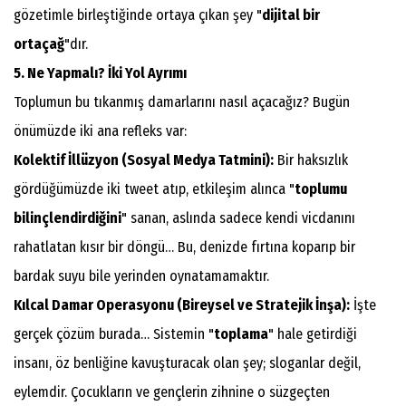
gözetimle birleştiğinde ortaya çıkan şey "
dijital bir
ortaçağ
"dır.
5. Ne Yapmalı? İki Yol Ayrımı
​Toplumun bu tıkanmış damarlarını nasıl açacağız? Bugün
önümüzde iki ana refleks var:
Kolektif İllüzyon (Sosyal Medya Tatmini):
Bir haksızlık
gördüğümüzde iki tweet atıp, etkileşim alınca "
toplumu
bilinçlendirdiğini
" sanan, aslında sadece kendi vicdanını
rahatlatan kısır bir döngü… Bu, denizde fırtına koparıp bir
bardak suyu bile yerinden oynatamamaktır.
Kılcal Damar Operasyonu (Bireysel ve Stratejik İnşa):
İşte
gerçek çözüm burada… Sistemin "
toplama
" hale getirdiği
insanı, öz benliğine kavuşturacak olan şey; sloganlar değil,
eylemdir. Çocukların ve gençlerin zihnine o süzgeçten