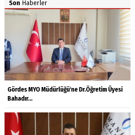
Son
Haberler
Ahmet İNCE
Beyaz Gömlekli Adam!
Prof.Dr.Ayşe İLKER
Adı Sanı Olmak
Eylül SEYHAN
Gezerken Zamanın Kollarındaki Ruhuma
Rastlamak
Gördes MYO Müdürlüğü'ne Dr.Öğretim Üyesi
Bahadır...
Yaşar ATLI
Kahramanlar