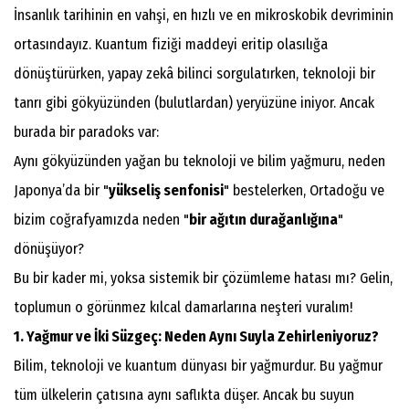
​İnsanlık tarihinin en vahşi, en hızlı ve en mikroskobik devriminin
ortasındayız. Kuantum fiziği maddeyi eritip olasılığa
dönüştürürken, yapay zekâ bilinci sorgulatırken, teknoloji bir
tanrı gibi gökyüzünden (bulutlardan) yeryüzüne iniyor. Ancak
burada bir paradoks var:
Aynı gökyüzünden yağan bu teknoloji ve bilim yağmuru, neden
Japonya’da bir "
yükseliş senfonisi
" bestelerken, Ortadoğu ve
bizim coğrafyamızda neden "
bir ağıtın durağanlığına
"
dönüşüyor?
​Bu bir kader mi, yoksa sistemik bir çözümleme hatası mı? Gelin,
toplumun o görünmez kılcal damarlarına neşteri vuralım!
1. Yağmur ve İki Süzgeç: Neden Aynı Suyla Zehirleniyoruz?
​Bilim, teknoloji ve kuantum dünyası bir yağmurdur. Bu yağmur
tüm ülkelerin çatısına aynı saflıkta düşer. Ancak bu suyun