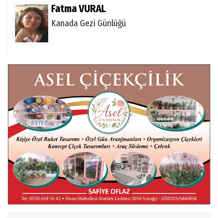
Fatma VURAL
Kanada Gezi Günlüğü
Mert AKAR
Röportaj Serisi-46: Konuk =Prof.Dr.Hakan
Atalay (Psikanaliz)
Hüseyin TUNÇAY
Gökçeada Gezimiz-IV
İsmail AYBEY
Belma Sebil'i Tanıyor Musunuz?