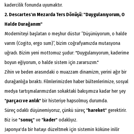
kadercilik fonunda uyumaktır.
2. Descartes'ın Mezarda Ters Dönüşü: "Duygulanıyorum, O
Halde Durağanım"
​Moderniteyi başlatan o meşhur düstur “Düşünüyorum, o halde
varım (Cogito, ergo sum)”, bizim coğrafyamızda mutasyona
uğradı. Bizim yeni mottomuz şudur: "Duygulanıyorum, kaderime
boyun eğiyorum, o halde sistem için zararsızım."
​Zihin ve beden arasındaki o muazzam dinamizm, yerini ağır bir
durağanlığa bıraktı. Filmlerimizden haber bültenlerimize, sosyal
medya tartışmalarımızdan sokaktaki bakışımıza kadar her şey
"
parçacı ve anlık
" bir histeriye hapsolmuş durumda.
Süreç odaklı düşünemiyoruz, çünkü süreç "
hareket
" gerektirir.
Biz ise "
sonuç
" ve "
kader
" odaklıyız.
​Japonya'da bir hatayı düzeltmek için sistemin köküne inilir