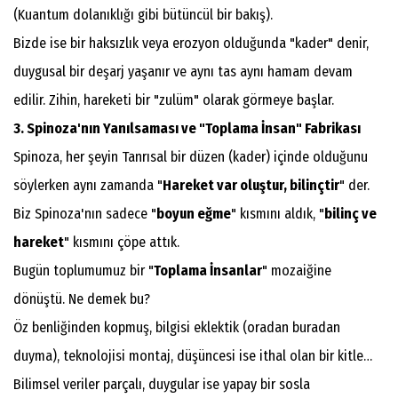
(Kuantum dolanıklığı gibi bütüncül bir bakış).
​Bizde ise bir haksızlık veya erozyon olduğunda "kader" denir,
duygusal bir deşarj yaşanır ve aynı tas aynı hamam devam
edilir. Zihin, hareketi bir "zulüm" olarak görmeye başlar.
3. Spinoza'nın Yanılsaması ve "Toplama İnsan" Fabrikası
​Spinoza, her şeyin Tanrısal bir düzen (kader) içinde olduğunu
söylerken aynı zamanda "
Hareket var oluştur, bilinçtir
" der.
Biz Spinoza'nın sadece "
boyun eğme
" kısmını aldık, "
bilinç ve
hareket
" kısmını çöpe attık.
​Bugün toplumumuz bir "
Toplama İnsanlar
" mozaiğine
dönüştü. Ne demek bu?
Öz benliğinden kopmuş, bilgisi eklektik (oradan buradan
duyma), teknolojisi montaj, düşüncesi ise ithal olan bir kitle…
Bilimsel veriler parçalı, duygular ise yapay bir sosla