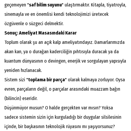
geçemeyen "
saf bilim suyunu
" ulaştırmaktır. Kitapla, tiyatroyla,
sinemayla ve en önemlisi kendi teknolojimizi üretecek
özgüvenle o süzgeci delmektir.
Sonuç: Ameliyat Masasındaki Karar
​Toplum olarak şu an açık kalp ameliyatındayız. Damarlarımızda
akan kan, ya o durağan kaderciliğin pıhtısıyla duracak ya da
kuantum dünyasının o devingen, enerjik ve sorgulayan yapısıyla
yeniden hızlanacak.
​Sistem sizi "
toplama bir parça
" olarak kalmaya zorluyor. Oysa
evren, parçaların değil, o parçalar arasındaki muazzam bağın
(bilincin) eseridir.
​Düşünmüyor musun? O halde gerçekten var mısın? Yoksa
sadece sistemin sizin için kurguladığı bir duygular silsilesinin
içinde, bir başkasının teknolojik rüyasını mı yaşıyorsunuz?