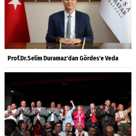
Prof.Dr.Süleyman Sami İLKER
Mühendislerin de Sanat Ruhu Olmalı
Dr.Fatih KESKİN
Millî Edebiyat, Millî Şuur, Millî Takım
Prof.Dr.Selim Duramaz'dan Gördes'e Veda
Sıracettin ÇELİK
Çalıkuşu
Dr.Tuğçe Yıldırım
Aşı: Toplum Sağlığının Görünmez Kalkanı