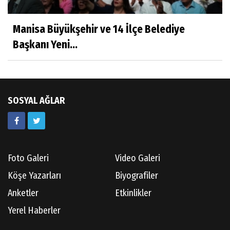
Hatice CAVULDAK
Hayatımın İçinden
Manisa Büyükşehir ve 14 İlçe Belediye
Başkanı Yeni...
Av.Ahmet ÖZDEMİR
Güneş Ülkesi Hakkında
SOSYAL AĞLAR
Kazım GERMİYANOĞLU
Gördes Tarihi Araştırmaları
Foto Galeri
Video Galeri
Doç.Dr.İbrahim KOÇ
Köşe Yazarları
Biyografiler
Anılarım-186
Anketler
Etkinlikler
Yerel Haberler