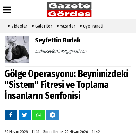
Videolar
Galeriler
Yazarlar
Üye Paneli
Üye Paneli
Hava
Köşe
Künye
Seyfettin Budak
Durumu
Yazarları
Haber
İletişim
Arşivi
Gazete
Video
budakseyfettin83@gmail.com
Çerez
Manşetleri
Galeri
Gazete
Politikası
Arşivi
Anketler
Foto
Gizlilik
Galeri
Gölge Operasyonu: Beynimizdeki
Günün
Biyografiler
İlkeleri
Haberleri
Etkinlikler
"Sistem" Fitresi ve Toplama
İnsanların Senfonisi
29 Nisan 2026 - 11:41 - Güncelleme: 29 Nisan 2026 - 11:42