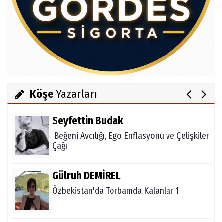
Av.Cenap GÜVEN
Gördesli Şair Alim Atay
Salih OKKALI
1950'li Yıllarda Gördes-VI
Köşe
Yazarları
Seyfettin Budak
Beğeni Avcılığı, Ego Enflasyonu ve Çelişkiler
Çağı
Gülruh DEMİREL
Özbekistan'da Torbamda Kalanlar 1