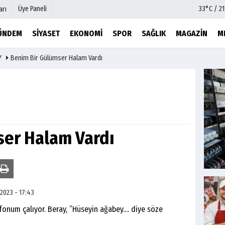
Üye Paneli
33°C / 2
arı
ÜNDEM
SIYASET
EKONOMI
SPOR
SAĞLIK
MAGAZIN
M
Y
Benim Bir Gülümser Halam Vardı
mu
Köşe Yazarları
şetleri
Video Galeri
Foto Galeri
r
Etkinlikler
ser Halam Vardı
 2023 - 17:43
onum çalıyor. Beray, ”Hüseyin ağabey.... diye söze