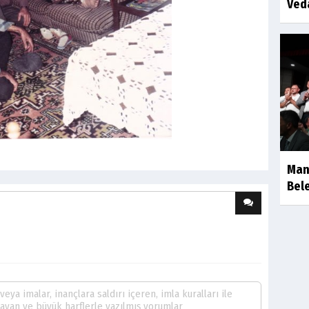
Ved
Man
Bele