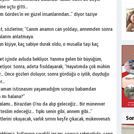
ne uçtu gitti...
des’in en güzel insanlarından...” diyor taziye
özlerine; “Canım anamın can yoldaşı, annemden sonra
ularını anlatmaya.
şiye, kaç sabiye durak oldu, o musalla taşı kaç
içinde avluda bekliyor. Yanıma gelen bir büyüğüm,
iletiyor. Sonra, adeta fısıldayarak; “Hayatımda çok mühim
yor... Önce gözleri doluyor, sonra gördüğü o iyilik, duyduğu
...
man istisnasını yaşamadığım soruyu babamdan
 mı halana?”
.. Birazdan O’nu da alıp geleceğiz... Bir münevver
slim edeceğiz... Tıpkı senin gibi, annem gibi...”
So
ni okuyacak, varlık sırrını keşfe çıkacak, mükevvenatı
miz, kullarının sevdiği insanı, sonsuz rahmetiyle sarıp