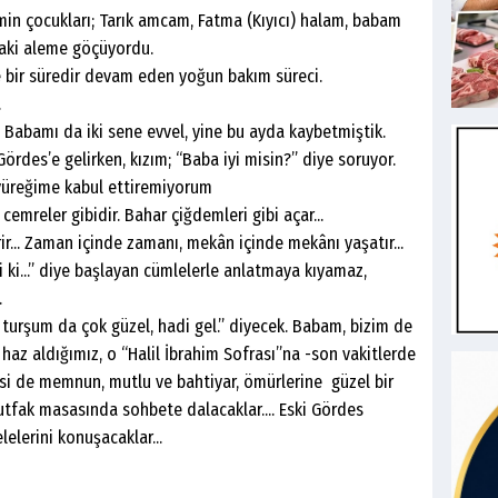
cukları; Tarık amcam, Fatma (Kıyıcı) halam, babam
aki aleme göçüyordu.
ir süredir devam eden yoğun bakım süreci.
.
Babamı da iki sene evvel, yine bu ayda kaybetmiştik.
e gelirken, kızım; “Baba iyi misin?” diye soruyor.
 yüreğime kabul ettiremiyorum
eler gibidir. Bahar çiğdemleri gibi açar...
Zaman içinde zamanı, mekân içinde mekânı yaşatır...
yi ki...” diye başlayan cümlelerle anlatmaya kıyamaz,
.
şum da çok güzel, hadi gel.” diyecek. Babam, bizim de
az aldığımız, o “Halil İbrahim Sofrası”na -son vakitlerde
isi de memnun, mutlu ve bahtiyar, ömürlerine güzel bir
tfak masasında sohbete dalacaklar.... Eski Gördes
elerini konuşacaklar...