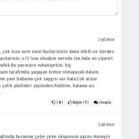
2 yıl önce
 çok kısa süre önce.Yazilarinizin tümü etkili ve Gördes
yazılarınin ,4/3 'unu okudum nerede ise.Hala mi ziyaret
afuk.Bu yazınızın ruhaniyetini, hiç
am tarafımda ,yaşayan kimse olmayacak.Halam,
ne yani babama çok saygısı var hala.Cok acılar
an çelik platinler yüzünden.Rabbim, halama acı
.
(
0
)
Beğen
(
1
)
Cevapla
2 yıl önce
 altında burnumu çeke çeke okuyorum yazını Hüseyin