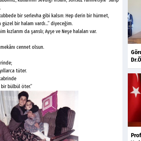
.
e bir serlevha gibi kalsın: Hep derin bir hürmet,
güzel bir halam vardı...” diyeceğim.
kızlarım da şanslı; Ayşe ve Neşe halaları var.
kânı cennet olsun.
Gör
Dr.Ö
inde;
larca tüter.
abrinde
r bülbül öter.”
Pro