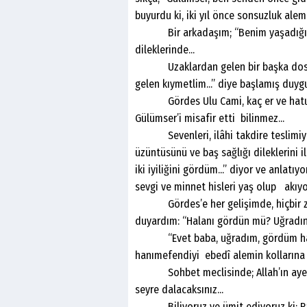
buyurdu ki, iki yıl önce sonsuzluk alemi
Bir arkadaşım; “Benim yaşadığım Gör
dileklerinde...
Uzaklardan gelen bir başka dost, s
gelen kıymetlim...” diye başlamış duyg
Gördes Ulu Cami, kaç er ve hatun ki
Gülümser’i misafir etti bilinmez...
Sevenleri, ilâhi takdire teslimiyet 
üzüntüsünü ve baş sağlığı dileklerini 
iki iyiliğini gördüm...” diyor ve anlatı
sevgi ve minnet hisleri yaş olup akıyor
Gördes’e her gelişimde, hiçbir za
duyardım: “Halanı gördün mü? Uğradın
“Evet baba, uğradım, gördüm halamı.
hanımefendiyi ebedî alemin kollarına te
Sohbet meclisinde; Allah’ın ayetleri
seyre dalacaksınız...
Biliyoruz ve ümit ediyoruz ki; Rabbi