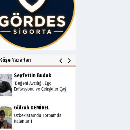
Av.Cenap GÜVEN
Gördesli Şair Alim Atay
Salih OKKALI
1950'li Yıllarda Gördes-VI
Köşe
Yazarları
Seyfettin Budak
Beğeni Avcılığı, Ego
Enflasyonu ve Çelişkiler Çağı
Gülruh DEMİREL
Özbekistan'da Torbamda
Kalanlar 1