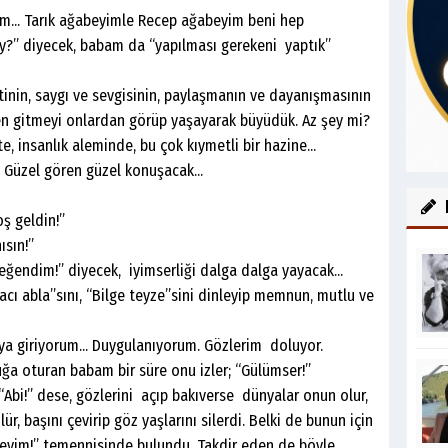
 Tarık ağabeyimle Recep ağabeyim beni hep
bey?” diyecek, babam da “yapılması gerekeni yaptık”
 saygı ve sevgisinin, paylaşmanın ve dayanışmasının
den gitmeyi onlardan görüp yaşayarak büyüdük. Az şey mi?
e, insanlık aleminde, bu çok kıymetli bir hazine...
zel gören güzel konuşacak...
 geldin!”
sın!”
im!” diyecek, iyimserliği dalga dalga yayacak...
acı abla”sını, “Bilge teyze”sini dinleyip memnun, mutlu ve
giriyorum... Duygulanıyorum. Gözlerim doluyor.
uğa oturan babam bir süre onu izler; “Gülümser!”
z “Abi!” dese, gözlerini açıp bakıverse dünyalar onun olur,
ür, başını çevirip göz yaşlarını silerdi. Belki de bunun için
deyim!” temennisinde bulundu. Takdir eden de böyle