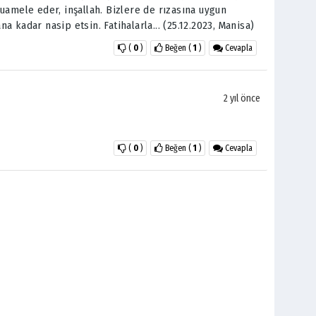
uamele eder, inşallah. Bizlere de rızasına uygun
 kadar nasip etsin. Fatihalarla... (25.12.2023, Manisa)
(
0
)
Beğen
(
1
)
Cevapla
2 yıl önce
(
0
)
Beğen
(
1
)
Cevapla