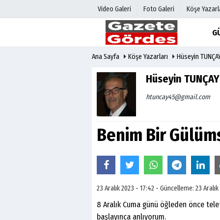
Video Galeri
Foto Galeri
Köşe Yazarl
G
Ana Sayfa
Köşe Yazarları
Hüseyin TUNÇA
Üye Paneli
Hava Duru
Haber Arşivi
Gazete Man
Hüseyin TUNÇAY
Gazete Arşivi
Anketler
htuncay45@gmail.com
Günün Haberleri
Biyografile
Benim Bir Gülüm
23 Aralık 2023 - 17:42 - Güncelleme: 23 Aralık
8 Aralık Cuma günü öğleden önce telef
başlayınca anlıyorum.