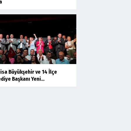
a
Prof.Dr.Süleyman Sami
İLKER
Mühendislerin de Sanat Ruhu
Olmalı
Dr.Fatih KESKİN
Millî Edebiyat, Millî Şuur, Millî
Takım
isa Büyükşehir ve 14 İlçe
Sıracettin ÇELİK
diye Başkanı Yeni...
Çalıkuşu
Dr.Tuğçe Yıldırım
Aşı: Toplum Sağlığının
Görünmez Kalkanı