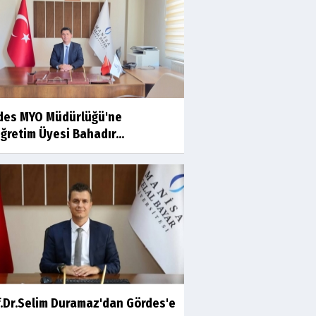
Ahmet İNCE
Beyaz Gömlekli Adam!
Prof.Dr.Ayşe İLKER
des MYO Müdürlüğü'ne
Adı Sanı Olmak
ğretim Üyesi Bahadır...
Eylül SEYHAN
Gezerken Zamanın Kollarındaki
Ruhuma Rastlamak
Yaşar ATLI
Kahramanlar
f.Dr.Selim Duramaz'dan Gördes'e