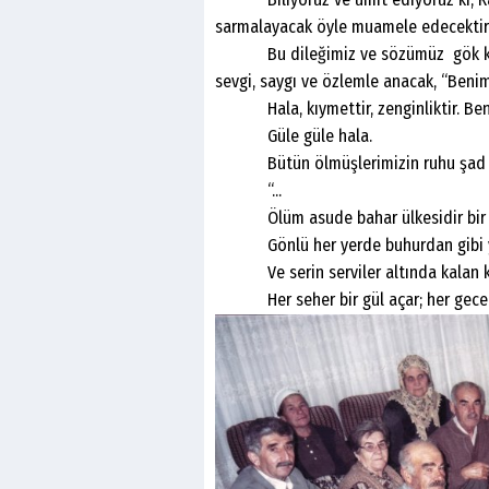
sarmalayacak öyle muamele edecektir
Bu dileğimiz ve sözümüz gök kubbed
sevgi, saygı ve özlemle anacak, “Benim 
Hala, kıymettir, zenginliktir. Benim 
Güle güle hala.
Bütün ölmüşlerimizin ruhu şad me
“...
Ölüm asude bahar ülkesidir bir r
Gönlü her yerde buhurdan gibi yıl
Ve serin serviler altında kalan k
Her seher bir gül açar; her gece bi