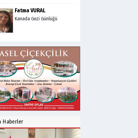
Fatma VURAL
Kanada Gezi Günlüğü
Mert AKAR
Röportaj Serisi-46: Konuk
=Prof.Dr.Hakan Atalay
(Psikanaliz)
Hüseyin TUNÇAY
Gökçeada Gezimiz-IV
İsmail AYBEY
Belma Sebil'i Tanıyor
n
Haberler
Musunuz?