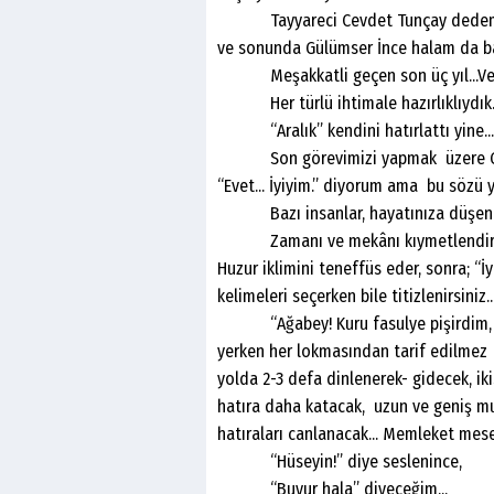
Tayyareci Cevdet Tunçay dedemin ço
ve sonunda Gülümser İnce halam da b
Meşakkatli geçen son üç yıl...Ve b
Her türlü ihtimale hazırlıklıydık
“Aralık” kendini hatırlattı yine... 
Son görevimizi yapmak üzere Gördes’
“Evet... İyiyim.” diyorum ama bu sözü
Bazı insanlar, hayatınıza düşen cemr
Zamanı ve mekânı kıymetlendirir... 
Huzur iklimini teneffüs eder, sonra; “İ
kelimeleri seçerken bile titizlenirsiniz..
“Ağabey! Kuru fasulye pişirdim, tur
yerken her lokmasından tarif edilmez h
yolda 2-3 defa dinlenerek- gidecek, ik
hatıra daha katacak, uzun ve geniş mu
hatıraları canlanacak... Memleket mesel
“Hüseyin!” diye seslenince,
“Buyur hala” diyeceğim...