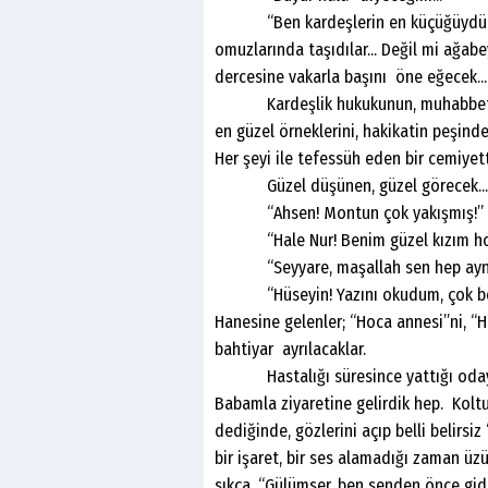
“Ben kardeşlerin en küçüğüydüm...
omuzlarında taşıdılar... Değil mi ağa
dercesine vakarla başını öne eğecek...
Kardeşlik hukukunun, muhabbetinin,
en güzel örneklerini, hakikatin peşin
Her şeyi ile tefessüh eden bir cemiyett
Güzel düşünen, güzel görecek... Gü
“Ahsen! Montun çok yakışmış!”
“Hale Nur! Benim güzel kızım hoş
“Seyyare, maşallah sen hep aynı
“Hüseyin! Yazını okudum, çok beğend
Hanesine gelenler; “Hoca annesi”ni, “H
bahtiyar ayrılacaklar.
Hastalığı süresince yattığı odaya 
Babamla ziyaretine gelirdik hep. Kolt
dediğinde, gözlerini açıp belli belirsi
bir işaret, bir ses alamadığı zaman üzül
sıkça, “Gülümser, ben senden önce gi