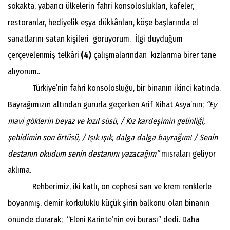
sokakta, yabancı ülkelerin fahri konsoloslukları, kafeler,
restoranlar, hediyelik eşya dükkânları, köşe başlarında el
sanatlarını satan kişileri görüyorum. İlgi duyduğum
çerçevelenmiş telkâri
(4)
çalışmalarından kızlarıma birer tane
alıyorum..
Türkiye’nin fahri konsolosluğu, bir binanın ikinci katında.
Bayrağımızın altından gururla geçerken Arif Nihat Asya’nın;
“Ey
mavi göklerin beyaz ve kızıl süsü, / Kız kardeşimin gelinliği,
şehidimin son örtüsü, / Işık ışık, dalga dalga bayrağım! / Senin
destanın okudum senin destanını yazacağım”
mısraları geliyor
aklıma.
Rehberimiz, iki katlı, ön cephesi sarı ve krem renklerle
boyanmış, demir korkuluklu küçük şirin balkonu olan binanın
önünde durarak; “Eleni Karinte’nin evi burası” dedi. Daha