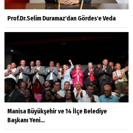
Millî Edebiyat, Millî Şuur, Millî Takım
Prof.Dr.Selim Duramaz'dan Gördes'e Veda
Sıracettin ÇELİK
Çalıkuşu
Dr.Tuğçe Yıldırım
Aşı: Toplum Sağlığının Görünmez Kalkanı
Hatice CAVULDAK
Hayatımın İçinden
Manisa Büyükşehir ve 14 İlçe Belediye
Başkanı Yeni...
Av.Ahmet ÖZDEMİR