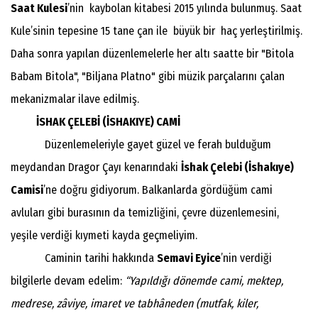
Saat Kulesi
’nin kaybolan kitabesi 2015 yılında bulunmuş. Saat
Kule’sinin tepesine 15 tane çan ile büyük bir haç yerleştirilmiş.
Daha sonra yapılan düzenlemelerle her altı saatte bir "Bitola
Babam Bitola", "Biljana Platno" gibi müzik parçalarını çalan
mekanizmalar ilave edilmiş.
İSHAK ÇELEBİ (İSHAKIYE) CAMİ
Düzenlemeleriyle gayet güzel ve ferah bulduğum
meydandan Dragor Çayı kenarındaki
İshak Çelebi (İshakıye)
Camisi
’ne doğru gidiyorum. Balkanlarda gördüğüm cami
avluları gibi burasının da temizliğini, çevre düzenlemesini,
yeşile verdiği kıymeti kayda geçmeliyim.
Caminin tarihi hakkında
Semavi Eyice
’nin verdiği
bilgilerle devam edelim:
“Yapıldığı dönemde cami, mektep,
medrese, zâviye, imaret ve tabhâneden (mutfak, kiler,