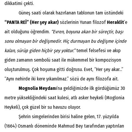
dikkatimi çekti.
Güneş saati olarak hazırlanan tablonun tam üstündeki
“PANTA REİ” (Her şey akar)
sözlerinin Yunan filozof
Heraklit
’e
ait olduğunu öğrendim.
“Evren, boyuna akan bir süreçtir, başı
sonu olmayan bir değişmedir. Hiç durmayan bu değişme içinde
kalan, sürüp giden hiçbir şey yoktur.”
temel felsefesi ve akıp
giden zamanın sembolü saat ile mükemmel bir kompozisyon
oluşturulmuş. Çok hoşuma gitti doğrusu. Evet, “Her şey akar...”
“Aynı nehirde iki kere yıkanılmaz.” sözü de aynı filozofa ait.
Mognolia Meydanı
’na geldiğimizde ilk gördüğümüz 30
metre yüksekliğindeki saat kulesi, atlı asker heykeli (Moglonia
Heykeli), çok güzel bir su havuzu oluyor.
Şehrin simgelerinden birisi haline gelen, 17. yüzyılda
(1664) Osmanlı döneminde Mahmud Bey tarafından yaptırılan