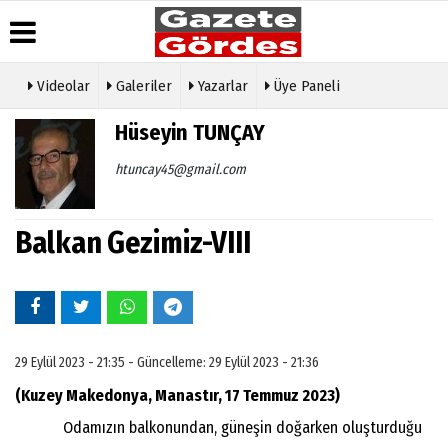
Videolar
Galeriler
Yazarlar
Üye Paneli
Üye Paneli
Hava
Köşe
Künye
Hüseyin TUNÇAY
Durumu
Yazarları
Haber
İletişim
Arşivi
Gazete
Video
htuncay45@gmail.com
Çerez
Manşetleri
Galeri
Gazete
Politikası
Arşivi
Anketler
Foto
Gizlilik
Galeri
Balkan Gezimiz-VIII
Günün
Biyografiler
İlkeleri
Haberleri
Etkinlikler
29 Eylül 2023 - 21:35 - Güncelleme: 29 Eylül 2023 - 21:36
(Kuzey Makedonya, Manastır, 17 Temmuz 2023)
Odamızın balkonundan, güneşin doğarken oluşturduğu