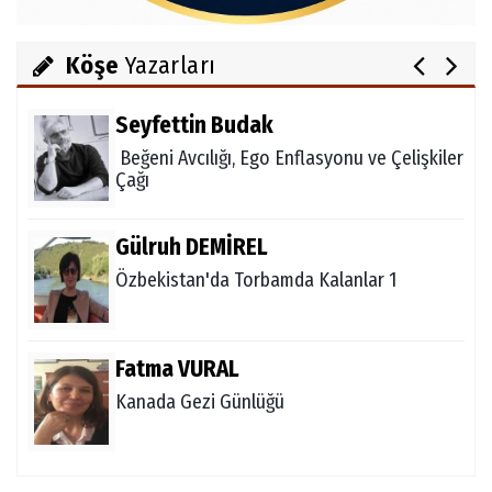
Salih OKKALI
1950'li Yıllarda Gördes-VI
Köşe
Yazarları
Seyfettin Budak
Beğeni Avcılığı, Ego Enflasyonu ve Çelişkiler
Çağı
Gülruh DEMİREL
Özbekistan'da Torbamda Kalanlar 1
Fatma VURAL
Kanada Gezi Günlüğü
Mert AKAR