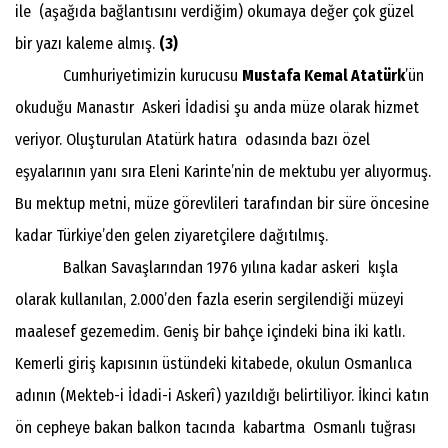
ile (aşağıda bağlantısını verdiğim) okumaya değer çok güzel
bir yazı kaleme almış.
(3)
Cumhuriyetimizin kurucusu
Mustafa Kemal Atatürk
’ün
okuduğu Manastır Askeri İdadisi şu anda müze olarak hizmet
veriyor. Oluşturulan Atatürk hatıra odasında bazı özel
eşyalarının yanı sıra Eleni Karinte’nin de mektubu yer alıyormuş.
Bu mektup metni, müze görevlileri tarafından bir süre öncesine
kadar Türkiye’den gelen ziyaretçilere dağıtılmış.
Balkan Savaşlarından 1976 yılına kadar askeri kışla
olarak kullanılan, 2.000’den fazla eserin sergilendiği müzeyi
maalesef gezemedim. Geniş bir bahçe içindeki bina iki katlı.
Kemerli giriş kapısının üstündeki kitabede, okulun Osmanlıca
adının (Mekteb-i İdadi-i Askerî) yazıldığı belirtiliyor. İkinci katın
ön cepheye bakan balkon tacında kabartma Osmanlı tuğrası