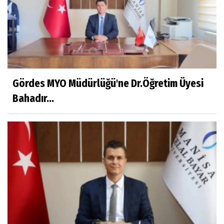
Adı Sanı Olmak
Eylül SEYHAN
Gezerken Zamanın Kollarındaki Ruhuma
Rastlamak
Gördes MYO Müdürlüğü'ne Dr.Öğretim Üyesi
Bahadır...
Yaşar ATLI
Kahramanlar
Prof.Dr.Süleyman Sami İLKER
Mühendislerin de Sanat Ruhu Olmalı
Dr.Fatih KESKİN