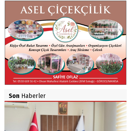
Röportaj Serisi-46: Konuk =Prof.Dr.Hakan
Atalay (Psikanaliz)
Hüseyin TUNÇAY
Gökçeada Gezimiz-IV
İsmail AYBEY
Belma Sebil'i Tanıyor Musunuz?
Son
Haberler
Ahmet İNCE
Beyaz Gömlekli Adam!
Prof.Dr.Ayşe İLKER