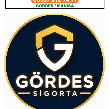
Av.Cenap GÜVEN
Gördesli Şair Alim Atay