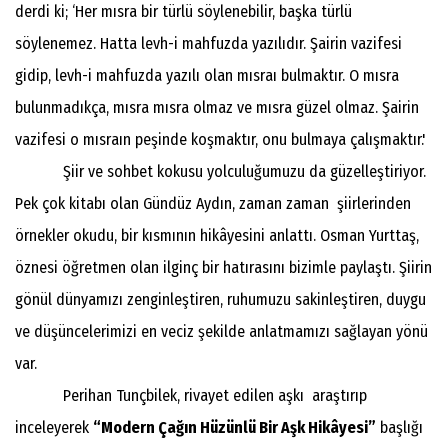
derdi ki; ‘Her mısra bir türlü söylenebilir, başka türlü
söylenemez. Hatta levh-i mahfuzda yazılıdır. Şairin vazifesi
gidip, levh-i mahfuzda yazılı olan mısraı bulmaktır. O mısra
bulunmadıkça, mısra mısra olmaz ve mısra güzel olmaz. Şairin
vazifesi o mısraın peşinde koşmaktır, onu bulmaya çalışmaktır.'
Şiir ve sohbet kokusu yolculuğumuzu da güzelleştiriyor.
Pek çok kitabı olan Gündüz Aydın, zaman zaman şiirlerinden
örnekler okudu, bir kısmının hikâyesini anlattı. Osman Yurttaş,
öznesi öğretmen olan ilginç bir hatırasını bizimle paylaştı. Şiirin
gönül dünyamızı zenginleştiren, ruhumuzu sakinleştiren, duygu
ve düşüncelerimizi en veciz şekilde anlatmamızı sağlayan yönü
var.
Perihan Tunçbilek, rivayet edilen aşkı araştırıp
inceleyerek
“Modern Çağın Hüzünlü Bir Aşk Hikâyesi”
başlığı