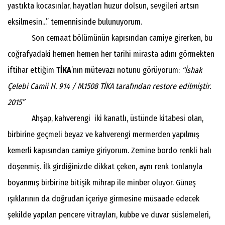
yastıkta kocasınlar, hayatları huzur dolsun, sevgileri artsın
eksilmesin...” temennisinde bulunuyorum.
Son cemaat bölümünün kapısından camiye girerken, bu
coğrafyadaki hemen hemen her tarihi mirasta adını görmekten
iftihar ettiğim
TİKA
’nın mütevazı notunu görüyorum:
“İshak
Çelebi Camii H. 914 / M.1508 TİKA tarafından restore edilmiştir.
2015”
Ahşap, kahverengi iki kanatlı, üstünde kitabesi olan,
birbirine geçmeli beyaz ve kahverengi mermerden yapılmış
kemerli kapısından camiye giriyorum. Zemine bordo renkli halı
döşenmiş. İlk girdiğinizde dikkat çeken, aynı renk tonlarıyla
boyanmış birbirine bitişik mihrap ile minber oluyor. Güneş
ışıklarının da doğrudan içeriye girmesine müsaade edecek
şekilde yapılan pencere vitrayları, kubbe ve duvar süslemeleri,