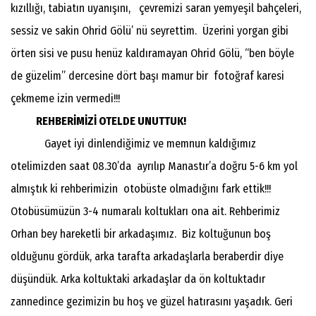
kızıllığı, tabiatın uyanışını, çevremizi saran yemyeşil bahçeleri,
sessiz ve sakin Ohrid Gölü’ nü seyrettim. Üzerini yorgan gibi
örten sisi ve pusu henüz kaldıramayan Ohrid Gölü, “ben böyle
de güzelim” dercesine dört başı mamur bir fotoğraf karesi
çekmeme izin vermedi!!!
REHBERİMİZİ OTELDE UNUTTUK!
Gayet iyi dinlendiğimiz ve memnun kaldığımız
otelimizden saat 08.30’da ayrılıp Manastır’a doğru 5-6 km yol
almıştık ki rehberimizin otobüste olmadığını fark ettik!!!
Otobüsümüzün 3-4 numaralı koltukları ona ait. Rehberimiz
Orhan bey hareketli bir arkadaşımız. Biz koltuğunun boş
olduğunu gördük, arka tarafta arkadaşlarla beraberdir diye
düşündük. Arka koltuktaki arkadaşlar da ön koltuktadır
zannedince gezimizin bu hoş ve güzel hatırasını yaşadık. Geri