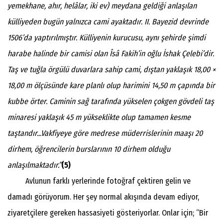
yemekhane, ahır, helâlar, iki ev) meydana geldiği anlaşılan
külliyeden bugün yalnızca cami ayaktadır. II. Bayezid devrinde
1506’da yaptırılmıştır. Külliyenin kurucusu, aynı şehirde şimdi
harabe halinde bir camisi olan Îsâ Fakih’in oğlu İshak Çelebi’dir.
Taş ve tuğla örgülü duvarlara sahip cami, dıştan yaklaşık 18,00 ×
18,00 m ölçüsünde kare planlı olup harimini 14,50 m çapında bir
kubbe örter. Caminin sağ tarafında yükselen çokgen gövdeli taş
minaresi yaklaşık 45 m yükseklikte olup tamamen kesme
taştandır...Vakfiyeye göre medrese müderrislerinin maaşı 20
dirhem, öğrencilerin burslarının 10 dirhem olduğu
anlaşılmaktadır.”
(5)
Avlunun farklı yerlerinde fotoğraf çektiren gelin ve
damadı görüyorum. Her şey normal akışında devam ediyor,
ziyaretçilere gereken hassasiyeti gösteriyorlar. Onlar için; “Bir