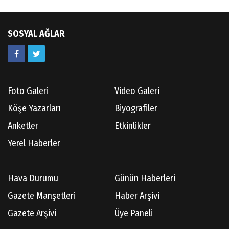
Güneş Ülkesi Hakkında
SOSYAL AĞLAR
Kazım GERMİYANOĞLU
Gördes Tarihi Araştırmaları
Foto Galeri
Video Galeri
Doç.Dr.İbrahim KOÇ
Köşe Yazarları
Biyografiler
Anılarım-186
Anketler
Etkinlikler
Yerel Haberler
Cüneyt AYBEY
Hava Durumu
Günün Haberleri
Hisarcıların Son Şairini Uğurlarken
Gazete Manşetleri
Haber Arşivi
Gazete Arşivi
Üye Paneli
Necati KÜÇÜK