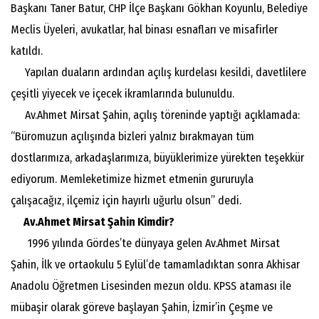
Başkanı Taner Batur, CHP İlçe Başkanı Gökhan Koyunlu, Belediye
Meclis Üyeleri, avukatlar, hal binası esnafları ve misafirler
katıldı.
Yapılan duaların ardından açılış kurdelası kesildi, davetlilere
çeşitli yiyecek ve içecek ikramlarında bulunuldu.
Av.Ahmet Mirsat Şahin, açılış töreninde yaptığı açıklamada:
“Büromuzun açılışında bizleri yalnız bırakmayan tüm
dostlarımıza, arkadaşlarımıza, büyüklerimize yürekten teşekkür
ediyorum. Memleketimize hizmet etmenin gururuyla
çalışacağız, ilçemiz için hayırlı uğurlu olsun” dedi.
Av.Ahmet Mirsat Şahin Kimdir?
1996 yılında Gördes’te dünyaya gelen Av.Ahmet Mirsat
Şahin, İlk ve ortaokulu 5 Eylül’de tamamladıktan sonra Akhisar
Anadolu Öğretmen Lisesinden mezun oldu. KPSS ataması ile
mübaşir olarak göreve başlayan Şahin, İzmir’in Çeşme ve