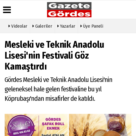
Videolar
Galeriler
Yazarlar
Üye Paneli
Üye Paneli
Hava
Köşe
Künye
Mesleki ve Teknik Anadolu
Durumu
Yazarları
Haber
İletişim
Arşivi
Gazete
Video
Lisesi'nin Festivali Göz
Çerez
Manşetleri
Galeri
Gazete
Politikası
Kamaştırdı
Arşivi
Anketler
Foto
Gizlilik
Galeri
Günün
Biyografiler
İlkeleri
Gördes Mesleki ve Teknik Anadolu Lisesi'nin
Haberleri
Etkinlikler
geleneksel hale gelen festivaline bu yıl
Köprubaşı'ndan misafirler de katıldı.