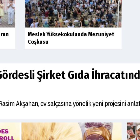
uran
Meslek Yüksekokulunda Mezuniyet
Coşkusu
Gördesli Şirket Gıda İhracatın
Rasim Akşahan, ev salçasına yönelik yeni projesini anlat