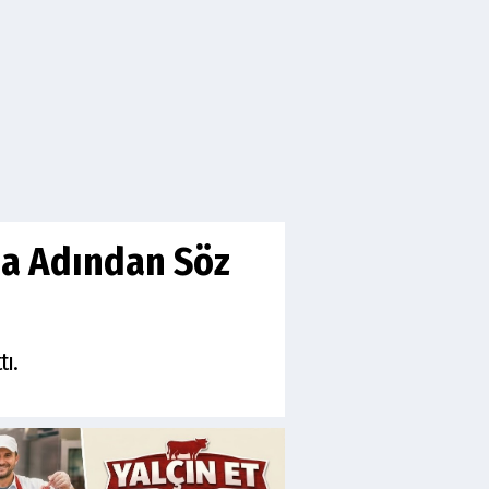
da Adından Söz
tı.