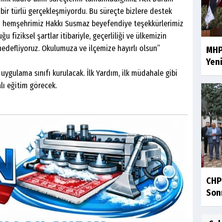
bir türlü gerçekleşmiyordu. Bu süreçte bizlere destek
i hemşehrimiz Hakkı Susmaz beyefendiye teşekkürlerimiz
fiziksel şartlar itibariyle, geçerliliği ve ülkemizin
hedefliyoruz. Okulumuza ve ilçemize hayırlı olsun”
MHP 
Yeni
ulama sınıfı kurulacak. İlk Yardım, ilk müdahale gibi
ı eğitim görecek.
CHP
Sonr