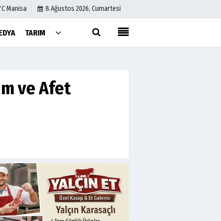
°C Manisa
8 Ağustos 2026, Cumartesi
EDYA
TARIM
Künye
İletişim
m ve Afet
Çerez Politikası
Gizlilik İlkeleri