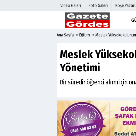
Video Galeri
Foto Galeri
Köşe Yazarl
G
Ana Sayfa
Eğitim
Meslek Yüksekokulunun 
Üye Paneli
Hava Duru
Haber Arşivi
Gazete Man
Meslek Yüksekok
Gazete Arşivi
Anketler
Günün Haberleri
Biyografile
Yönetimi
Bir süredir öğrenci alımı için