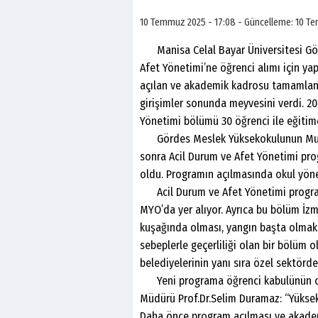
10 Temmuz 2025 - 17:08 - Güncelleme: 10 Te
Manisa Celal Bayar Üniversitesi Gör
Afet Yönetimi’ne öğrenci alımı için ya
açılan ve akademik kadrosu tamamlanan
girişimler sonunda meyvesini verdi. 20
Yönetimi bölümü 30 öğrenci ile eğitime
Gördes Meslek Yüksekokulunun Muhase
sonra Acil Durum ve Afet Yönetimi prog
oldu. Programın açılmasında okul yöne
Acil Durum ve Afet Yönetimi program
MYO’da yer alıyor. Ayrıca bu bölüm İz
kuşağında olması, yangın başta olmak
sebeplerle geçerliliği olan bir bölüm o
belediyelerinin yanı sıra özel sektörde
Yeni programa öğrenci kabulünün on
Müdürü Prof.Dr.Selim Duramaz: “Yükse
Daha önce program açılması ve akadem