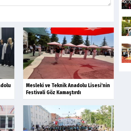
adolu
Mesleki ve Teknik Anadolu Lisesi'nin
Festivali Göz Kamaştırdı