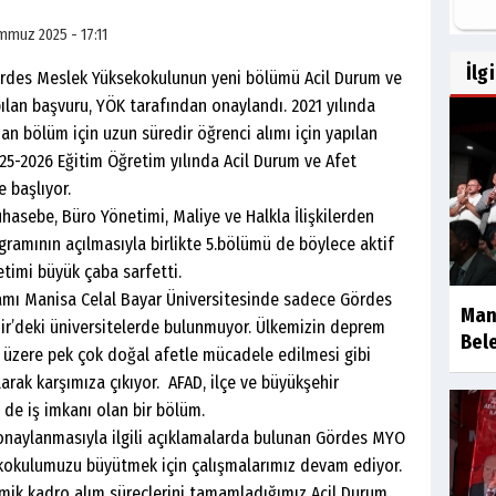
mmuz 2025 - 17:11
İlg
des Meslek Yüksekokulunun yeni bölümü Acil Durum ve
pılan başvuru, YÖK tarafından onaylandı. 2021 yılında
 bölüm için uzun süredir öğrenci alımı için yapılan
25-2026 Eğitim Öğretim yılında Acil Durum ve Afet
 başlıyor.
be, Büro Yönetimi, Maliye ve Halkla İlişkilerden
ramının açılmasıyla birlikte 5.bölümü de böylece aktif
timi büyük çaba sarfetti.
ı Manisa Celal Bayar Üniversitesinde sadece Gördes
Man
mir’deki üniversitelerde bulunmuyor. Ülkemizin deprem
Bele
 üzere pek çok doğal afetle mücadele edilmesi gibi
larak karşımıza çıkıyor. AFAD, ilçe ve büyükşehir
 de iş imkanı olan bir bölüm.
aylanmasıyla ilgili açıklamalarda bulunan Gördes MYO
kokulumuzu büyütmek için çalışmalarımız devam ediyor.
ik kadro alım süreçlerini tamamladığımız Acil Durum