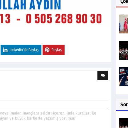
Ço
Linkedin'de Paylaş
Paylaş
So