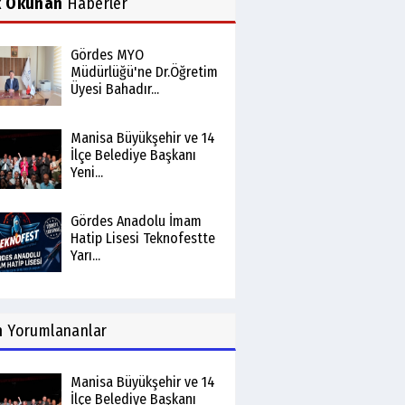
k Okunan
Haberler
Gördes MYO
Müdürlüğü'ne Dr.Öğretim
Üyesi Bahadır...
Manisa Büyükşehir ve 14
İlçe Belediye Başkanı
Yeni...
Gördes Anadolu İmam
Hatip Lisesi Teknofestte
Yarı...
n
Yorumlananlar
Manisa Büyükşehir ve 14
İlçe Belediye Başkanı