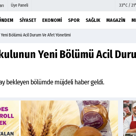
Üye Paneli
33°C / 21
arı
ÜNDEM
SIYASET
EKONOMI
SPOR
SAĞLIK
MAGAZIN
M
Yeni Bölümü Acil Durum Ve Afet Yönetimi
mu
Köşe Yazarları
şetleri
Video Galeri
ulunun Yeni Bölümü Acil Duru
Foto Galeri
r
Etkinlikler
 onay bekleyen bölümde müjdeli haber geldi.