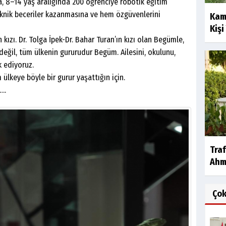
14 yaş aralığında 200 öğrenciye robotik eğitim
knik beceriler kazanmasına ve hem özgüvenlerini
Kam
Kişi
. Dr. Tolga İpek-Dr. Bahar Turan’ın kızı olan Begümle,
eğil, tüm ülkenin gururudur Begüm. Ailesini, okulunu,
k ediyoruz.
ye böyle bir gurur yaşattığın için.
….
Traf
Ahm
Ço