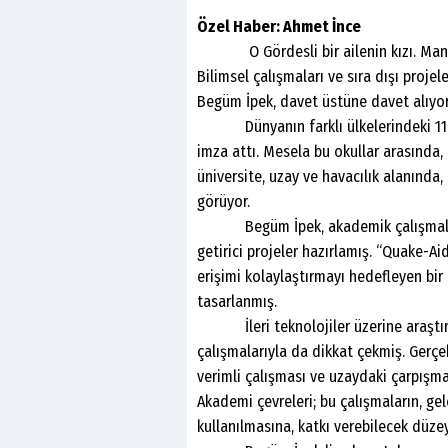
Özel Haber: Ahmet İnce
O Gördesli bir ailenin kızı. Manisa 
Bilimsel çalışmaları ve sıra dışı proje
Begüm İpek, davet üstüne davet alıyor
Dünyanın farklı ülkelerindeki 11 ün
imza attı. Mesela bu okullar arasında,
üniversite, uzay ve havacılık alanında
görüyor.
Begüm İpek, akademik çalışmalarını
getirici projeler hazırlamış. “Quake-Ai
erişimi kolaylaştırmayı hedefleyen bir
tasarlanmış.
İleri teknolojiler üzerine araştırm
çalışmalarıyla da dikkat çekmiş. Gerçe
verimli çalışması ve uzaydaki çarpışma 
Akademi çevreleri; bu çalışmaların, gel
kullanılmasına, katkı verebilecek düz