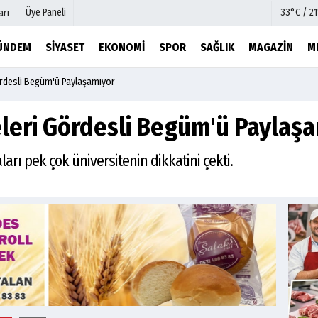
Üye Paneli
33°C / 2
arı
ÜNDEM
SIYASET
EKONOMI
SPOR
SAĞLIK
MAGAZIN
M
ördesli Begüm'ü Paylaşamıyor
mu
Köşe Yazarları
şetleri
Video Galeri
leri Gördesli Begüm'ü Paylaş
Foto Galeri
r
Etkinlikler
arı pek çok üniversitenin dikkatini çekti.