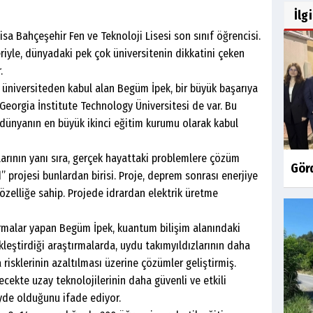
İlg
Bahçeşehir Fen ve Teknoloji Lisesi son sınıf öğrencisi.
leriyle, dünyadaki pek çok üniversitenin dikkatini çeken
.
iversiteden kabul alan Begüm İpek, bir büyük başarıya
 Georgia İnstitute Technology Üniversitesi de var. Bu
, dünyanın en büyük ikinci eğitim kurumu olarak kabul
n yanı sıra, gerçek hayattaki problemlere çözüm
Gör
d” projesi bunlardan birisi. Proje, deprem sonrası enerjiye
 özelliğe sahip. Projede idrardan elektrik üretme
alar yapan Begüm İpek, kuantum bilişim alanındaki
kleştirdiği araştırmalarda, uydu takımyıldızlarının daha
risklerinin azaltılması üzerine çözümler geliştirmiş.
ecekte uzay teknolojilerinin daha güvenli ve etkili
eyde olduğunu ifade ediyor.