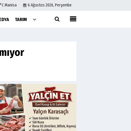
1°C Manisa
6 Ağustos 2026, Perşembe
EDYA
TARIM
Künye
İletişim
amıyor
Çerez Politikası
Gizlilik İlkeleri