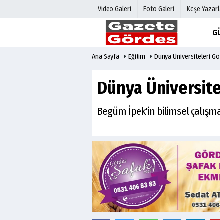
Video Galeri
Foto Galeri
Köşe Yazarl
G
Ana Sayfa
Eğitim
Dünya Üniversiteleri G
Üye Paneli
Hava Duru
Haber Arşivi
Gazete Man
Dünya Üniversite
Gazete Arşivi
Anketler
Günün Haberleri
Biyografile
Begüm İpek'in bilimsel çalışmal