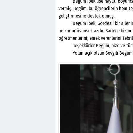
Begüm İpek lise hayatı boyunca, 8–
vermiş. Begüm, bu öğrencilerin hem te
geliştirmesine destek olmuş.
Begüm İpek, Gördesli bir ailenin kızı
ne kadar övünsek azdır. Sadece bizim d
öğretmenlerini, emek verenlerini tebri
Teşekkürler Begüm, bize ve tüm ülke
Yolun açık olsun Sevgili Begüm