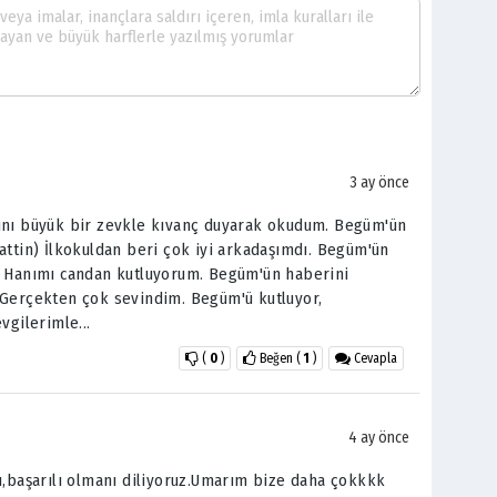
3 ay önce
ını büyük bir zevkle kıvanç duyarak okudum. Begüm'ün
attin) İlkokuldan beri çok iyi arkadaşımdı. Begüm'ün
r Hanımı candan kutluyorum. Begüm'ün haberini
 Gerçekten çok sevindim. Begüm'ü kutluyor,
vgilerimle...
(
0
)
Beğen
(
1
)
Cevapla
4 ay önce
u,başarılı olmanı diliyoruz.Umarım bize daha çokkkk