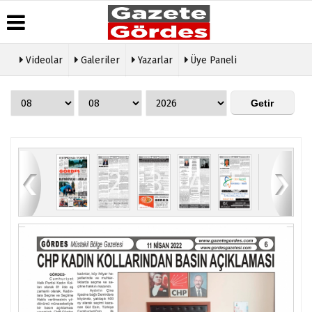
Videolar
Galeriler
Yazarlar
Üye Paneli
Üye Paneli
Hava
Köşe
Künye
Durumu
Yazarları
Haber
İletişim
Arşivi
Gazete
Video
Çerez
Manşetleri
Galeri
Gazete
Politikası
Arşivi
Anketler
Foto
Gizlilik
Galeri
Günün
Biyografiler
İlkeleri
8
1
2
3
4
5
6
Haberleri
Etkinlikler