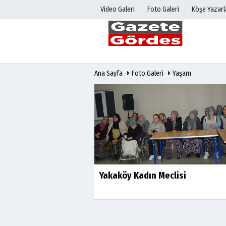
Video Galeri
Foto Galeri
Köşe Yazarl
Üye Paneli
Hava Duru
Ana Sayfa
Foto Galeri
Yaşam
Haber Arşivi
Gazete Man
Gazete Arşivi
Anketler
Günün Haberleri
Biyografile
Yakaköy Kadın Meclisi