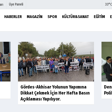
Üye Paneli
33°C
arı
HABERLER
MAGAZIN
SPOR
KÜLTÜR&SANAT
EĞITIM
mu
Köşe Yazarları
şetleri
Video Galeri
Foto Galeri
r
Etkinlikler
Gördes-Akhisar Yolunun Yapımına
Dent
Dikkat Çekmek İçin Her Hafta Basın
Poli
Açıklaması Yapılıyor.