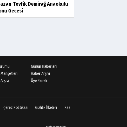
azan-Tevfik Demirağ Anaokulu
sonu Gecesi
urumu
Günün Haberleri
 Manşetleri
Haber Arşivi
Arşivi
Üye Paneli
Çerez Politikası
Gizlilik İlkeleri
Rss