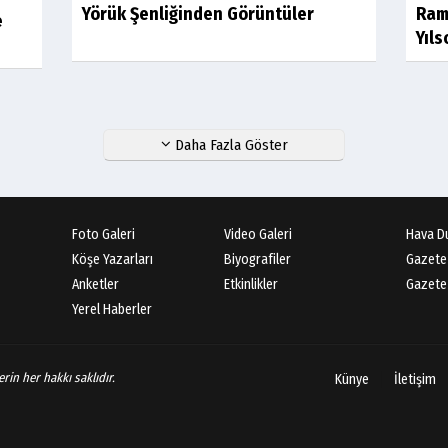
Yörük Şenliğinden Görüntüler
Ram
e
Yıl
Daha Fazla Göster
Foto Galeri
Video Galeri
Hava D
Köşe Yazarları
Biyografiler
Gazete
Anketler
Etkinlikler
Gazete 
Yerel Haberler
rin her hakkı saklıdır.
Künye
İletişim