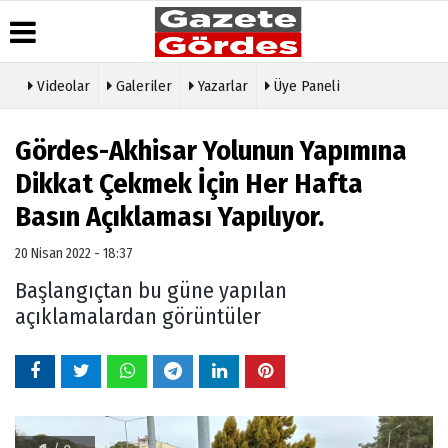
Videolar
Galeriler
Yazarlar
Üye Paneli
Üye Paneli
Hava
Köşe
Künye
Durumu
Yazarları
Gördes-Akhisar Yolunun Yapımına
Haber
İletişim
Arşivi
Gazete
Video
Dikkat Çekmek İçin Her Hafta
Çerez
Manşetleri
Galeri
Gazete
Politikası
Basın Açıklaması Yapılıyor.
Arşivi
Anketler
Foto
Gizlilik
Galeri
Günün
Biyografiler
İlkeleri
20 Nisan 2022 - 18:37
Haberleri
Etkinlikler
Başlangıçtan bu güne yapılan
açıklamalardan görüntüler