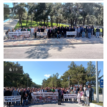
3
/ 9
4
/ 9