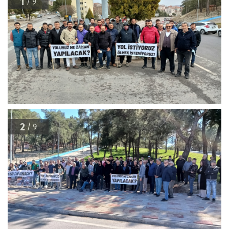
1
/ 9
2
/ 9