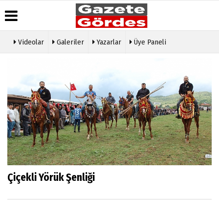
Videolar
Galeriler
Yazarlar
Üye Paneli
Üye Paneli
Hava
Köşe
Künye
Durumu
Yazarları
Haber
İletişim
Arşivi
Gazete
Video
Çerez
Manşetleri
Galeri
Gazete
Politikası
Arşivi
Anketler
Foto
Gizlilik
Galeri
Günün
Biyografiler
İlkeleri
Haberleri
Etkinlikler
Çiçekli Yörük Şenliği