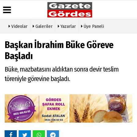
Videolar
Galeriler
Yazarlar
Üye Paneli
Üye Paneli
Hava
Köşe
Künye
Başkan İbrahim Büke Göreve
Durumu
Yazarları
Haber
İletişim
Arşivi
Gazete
Video
Başladı
Çerez
Manşetleri
Galeri
Gazete
Politikası
Arşivi
Anketler
Foto
Büke, mazbatasını aldıktan sonra devir teslim
Gizlilik
Galeri
Günün
Biyografiler
İlkeleri
töreniyle görevine başladı.
Haberleri
Etkinlikler