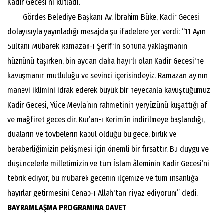
Kadir Gecesi’ni kutladı.
Gördes Belediye Başkanı Av. İbrahim Büke, Kadir Gecesi
dolayısıyla yayınladığı mesajda şu ifadelere yer verdi: “11 Ayın
Sultanı Mübarek Ramazan-ı Şerif'in sonuna yaklaşmanın
hüznünü taşırken, bin aydan daha hayırlı olan Kadir Gecesi'ne
kavuşmanın mutluluğu ve sevinci içerisindeyiz. Ramazan ayının
manevi iklimini idrak ederek büyük bir heyecanla kavuştuğumuz
Kadir Gecesi, Yüce Mevla’nın rahmetinin yeryüzünü kuşattığı af
ve mağfiret gecesidir. Kur’an-ı Kerim’in indirilmeye başlandığı,
duaların ve tövbelerin kabul olduğu bu gece, birlik ve
beraberliğimizin pekişmesi için önemli bir fırsattır. Bu duygu ve
düşüncelerle milletimizin ve tüm İslam âleminin Kadir Gecesi’ni
tebrik ediyor, bu mübarek gecenin ilçemize ve tüm insanlığa
hayırlar getirmesini Cenab-ı Allah'tan niyaz ediyorum” dedi.
BAYRAMLAŞMA PROGRAMINA DAVET