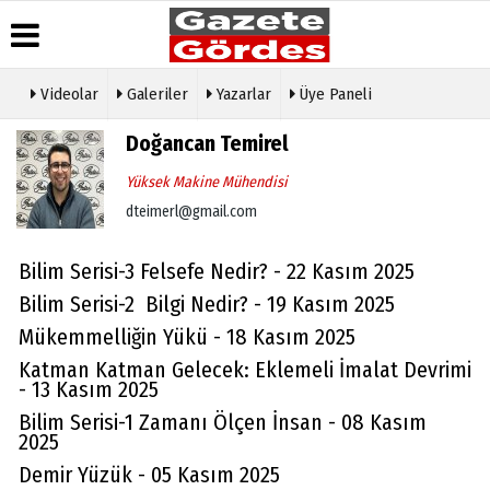
Videolar
Galeriler
Yazarlar
Üye Paneli
Üye Paneli
Hava
Köşe
Künye
Doğancan Temirel
Durumu
Yazarları
Haber
İletişim
Yüksek Makine Mühendisi
Arşivi
Gazete
Video
Çerez
Manşetleri
Galeri
dteimerl@gmail.com
Gazete
Politikası
Arşivi
Anketler
Foto
Gizlilik
Galeri
Günün
Biyografiler
İlkeleri
Bilim Serisi-3 Felsefe Nedir? - 22 Kasım 2025
Haberleri
Etkinlikler
Bilim Serisi-2 Bilgi Nedir? - 19 Kasım 2025
Mükemmelliğin Yükü - 18 Kasım 2025
Katman Katman Gelecek: Eklemeli İmalat Devrimi
- 13 Kasım 2025
Bilim Serisi-1 Zamanı Ölçen İnsan - 08 Kasım
2025
Demir Yüzük - 05 Kasım 2025