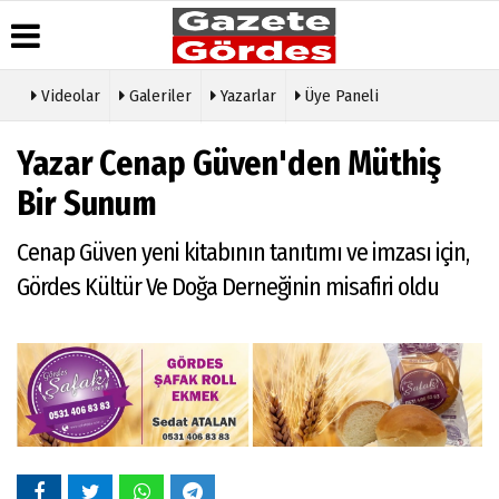
Videolar
Galeriler
Yazarlar
Üye Paneli
Üye Paneli
Hava
Köşe
Künye
Yazar Cenap Güven'den Müthiş
Durumu
Yazarları
Haber
İletişim
Arşivi
Gazete
Video
Bir Sunum
Çerez
Manşetleri
Galeri
Gazete
Politikası
Arşivi
Anketler
Foto
Cenap Güven yeni kitabının tanıtımı ve imzası için,
Gizlilik
Galeri
Günün
Biyografiler
İlkeleri
Gördes Kültür Ve Doğa Derneğinin misafiri oldu
Haberleri
Etkinlikler