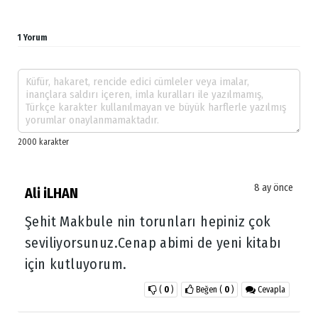
1 Yorum
8 ay önce
Ali iLHAN
Şehit Makbule nin torunları hepiniz çok
seviliyorsunuz.Cenap abimi de yeni kitabı
için kutluyorum.
(
0
)
Beğen
(
0
)
Cevapla