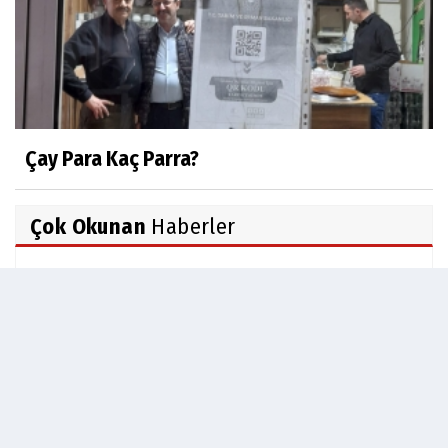
Çay Para Kaç Parra?
Çok Okunan
Haberler
Gördes MYO Müdürlüğü'ne Dr.Öğretim Üyesi
Bahadır...
Manisa Büyükşehir ve 14 İlçe Belediye
Başkanı Yeni...