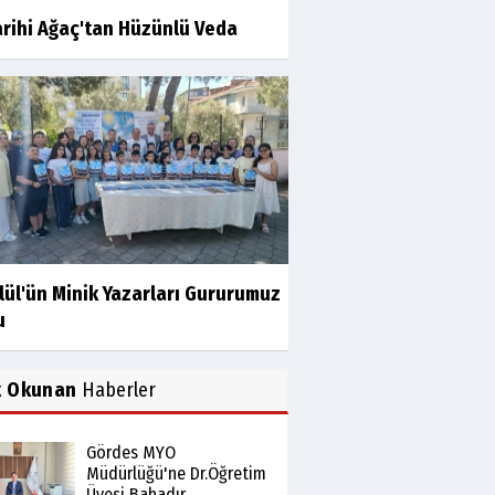
arihi Ağaç'tan Hüzünlü Veda
lül'ün Minik Yazarları Gururumuz
u
k Okunan
Haberler
Gördes MYO
Müdürlüğü'ne Dr.Öğretim
Üyesi Bahadır...