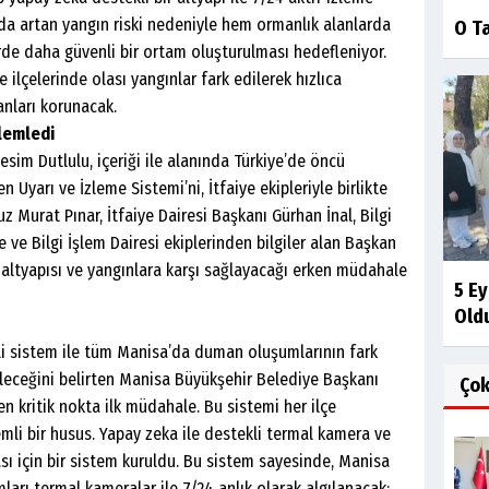
nda artan yangın riski nedeniyle hem ormanlık alanlarda
O T
de daha güvenli bir ortam oluşturulması hedefleniyor.
lçelerinde olası yangınlar fark edilerek hızlıca
anları korunacak.
lemledi
im Dutlulu, içeriği ile alanında Türkiye’de öncü
n Uyarı ve İzleme Sistemi’ni, İtfaiye ekipleriyle birlikte
z Murat Pınar, İtfaiye Dairesi Başkanı Gürhan İnal, Bilgi
e ve Bilgi İşlem Dairesi ekiplerinden bilgiler alan Başkan
k altyapısı ve yangınlara karşı sağlayacağı erken müdahale
5 Ey
Old
i sistem ile tüm Manisa’da duman oluşumlarının fark
ileceğini belirten Manisa Büyükşehir Belediye Başkanı
Ço
 kritik nokta ilk müdahale. Bu sistemi her ilçe
li bir husus. Yapay zeka ile destekli termal kamera ve
ı için bir sistem kuruldu. Bu sistem sayesinde, Manisa
arı termal kameralar ile 7/24 anlık olarak algılanacak;