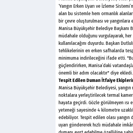
‘Yangın Erken Uyarı ve İzleme Sistemi’n
alan bu sistemle hem ormanlık alanla
bir çevre oluşturulması ve yangınlara
Manisa Büyükşehir Belediye Başkanı Be
müdahale olduğunu vurgulayarak, her 
kullanılacağını duyurdu. Başkan Dutlul
tehlikelerinin en erken safhalarda tespi
minimuma indirileceğini ifade etti. "Bu
güçlendirirken, Manisa’daki vatandaş
önemli bir adım olacaktır" diye ekledi.
Tespit Edilen Duman İtfaiye Ekipleri
Manisa Büyükşehir Belediyesi, yangın r
noktalara yerleştirilecek termal kamer
hayata geçirdi. Gözle görülmeyen ısı e
yeteneği sayesinde 4 kilometre uzaklı
edebiliyor. Tespit edilen olası yangın
uyarı göndererek hızlı müdahale imkânı 
dumanı ayırt edebilme özelliğine sahip