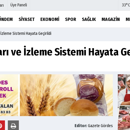
Üye Paneli
33°C
arı
ÜNDEM
SIYASET
EKONOMI
SPOR
SAĞLIK
MAGAZIN
M
 İzleme Sistemi Hayata Geçirildi
mu
Köşe Yazarları
şetleri
Video Galeri
rı ve İzleme Sistemi Hayata Ge
Foto Galeri
r
Etkinlikler
Editor:
Gazete Gördes