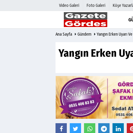
Video Galeri
Foto Galeri
Köşe Yazarl
G
Ana Sayfa
Gündem
Yangın Erken Uyarı Ve
Üye Paneli
Hava Duru
Haber Arşivi
Gazete Man
Yangın Erken Uya
Gazete Arşivi
Anketler
Günün Haberleri
Biyografile