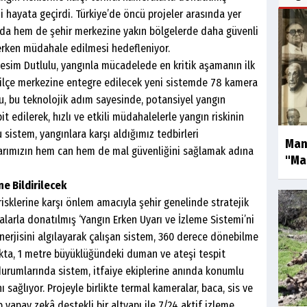
i hayata geçirdi. Türkiye’de öncü projeler arasında yer
rda hem de şehir merkezine yakın bölgelerde daha güvenli
 erken müdahale edilmesi hedefleniyor.
sim Dutlulu, yangınla mücadelede en kritik aşamanın ilk
ilçe merkezine entegre edilecek yeni sistemde 78 kamera
u, bu teknolojik adım sayesinde, potansiyel yangın
t edilerek, hızlı ve etkili müdahalelerle yangın riskinin
 sistem, yangınlara karşı aldığımız tedbirleri
Man
larımızın hem can hem de mal güvenliğini sağlamak adına
"Man
ne Bildirilecek
isklerine karşı önlem amacıyla şehir genelinde stratejik
alarla donatılmış ‘Yangın Erken Uyarı ve İzleme Sistemi’ni
nerjisini algılayarak çalışan sistem, 360 derece dönebilme
kta, 1 metre büyüklüğündeki duman ve ateşi tespit
 durumlarında sistem, itfaiye ekiplerine anında konumlu
sağlıyor. Projeyle birlikte termal kameralar, baca, sis ve
 yapay zekâ destekli bir altyapı ile 7/24 aktif izleme