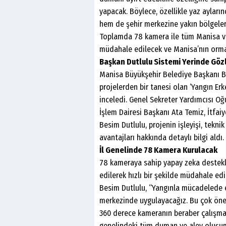
yapacak. Böylece, özellikle yaz ayları
hem de şehir merkezine yakın bölgeler
Toplamda 78 kamera ile tüm Manisa ve i
müdahale edilecek ve Manisa’nın orm
Başkan Dutlulu Sistemi Yerinde Göz
Manisa Büyükşehir Belediye Başkanı Bes
projelerden bir tanesi olan ‘Yangın Erke
inceledi. Genel Sekreter Yardımcısı Oğu
İşlem Dairesi Başkanı Ata Temiz, İtfaiy
Besim Dutlulu, projenin işleyişi, tekni
avantajları hakkında detaylı bilgi aldı.
İl Genelinde 78 Kamera Kurulacak
78 kameraya sahip yapay zeka destekl
edilerek hızlı bir şekilde müdahale ed
Besim Dutlulu, “Yangınla mücadelede en
merkezinde uygulayacağız. Bu çok önem
360 derece kameranın beraber çalışmas
genelindeki tüm duman ve alev oluşuml