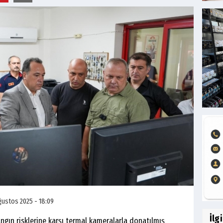
ğustos 2025 - 18:09
İlg
ngın risklerine karşı termal kameralarla donatılmış