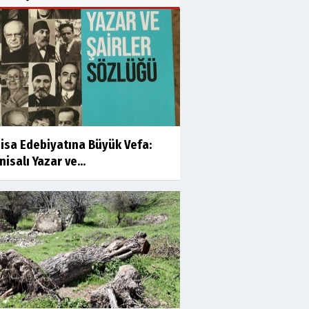
isa Edebiyatına Büyük Vefa:
isalı Yazar ve...