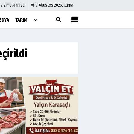
 / 21°C Manisa
7 Ağustos 2026, Cuma
EDYA
TARIM
Künye
İletişim
çirildi
Çerez Politikası
Gizlilik İlkeleri