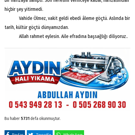
bir hafızaya sahipti. Son nefesini verinceye kadar, hafızasından
hiçbir şey yitirmedi.
Vahide Ölmez, vakit geldi ebedi âleme göçtü. Aslında bir
tarih, kültür göçtü dünyamızdan.
Allah rahmet eylesin. Aile efradına başsağlığı diliyoruz..
Bu haber
5731
defa okunmuştur.
Paylaş
Tweetle
WhatsApp