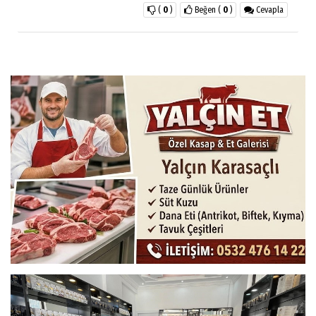
(
0
)
Beğen
(
0
)
Cevapla