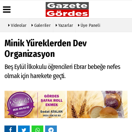
Videolar
Galeriler
Yazarlar
Üye Paneli
Üye Paneli
Hava
Köşe
Künye
Minik Yüreklerden Dev
Durumu
Yazarları
Haber
İletişim
Arşivi
Gazete
Video
Organizasyon
Çerez
Manşetleri
Galeri
Gazete
Politikası
Arşivi
Anketler
Foto
Beş Eylül İlkokulu öğrencileri Ebrar bebeğe nefes
Gizlilik
Galeri
Günün
Biyografiler
İlkeleri
olmak için harekete geçti.
Haberleri
Etkinlikler