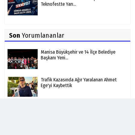
Teknofestte Yarı...
Son
Yorumlananlar
Manisa Büyükşehir ve 14 İlçe Belediye
Başkanı Yeni...
Trafik Kazasında Ağır Yaralanan Ahmet
Ege'yi Kaybettik
MASKİ'de Yeni Dönem - Yapay Zeka ve Akıllı
Hizmetler...