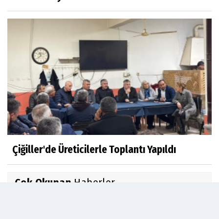
Çiğiller'de Üreticilerle Toplantı Yapıldı
Çok Okunan
Haberler
Gördes MYO Müdürlüğü'ne Dr.Öğretim Üyesi
Bahadır...