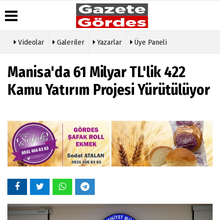
Videolar
Galeriler
Yazarlar
Üye Paneli
Üye Paneli
Hava
Köşe
Künye
Manisa'da 61 Milyar TL'lik 422
Durumu
Yazarları
Haber
İletişim
Arşivi
Gazete
Video
Kamu Yatırım Projesi Yürütülüyor
Çerez
Manşetleri
Galeri
Gazete
Politikası
Arşivi
Anketler
Foto
Gizlilik
Galeri
Günün
Biyografiler
İlkeleri
Haberleri
Etkinlikler