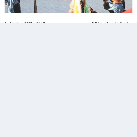
04 Haziran 2025 - 01:47
Editör:
Gazete Gördes
İlçemiz Kayacık Mahallesi’nde düzenlenen Kayacık Kültür
Şenliği, coşkulu etkinlikler ve düzenlenen açılış töreniyle,
mahalleliye unutulmaz bir gün yaşattı. Şenliğe katılan
binlerce vatandaşımız, ses sanatçılarının verdiği konserle
keyifli anlar yaşarken, ikram edilen yöresel yemeklerle
geleneksel lezzetlerin tadını çıkardı.
Etkinlikler kapsamında düzenlenen Şalvar Gecesi büyük
ilgi gördü ve renkli görüntülere sahne oldu. Akşamın geç
saatlerine kadar hem Kayacık hem çevre mahallelerden
gelen vatandaşlarımız doyasıya eğlendi.
Şenliğe Gördes Belediye Başkanı İbrahim Büke’nin yanı