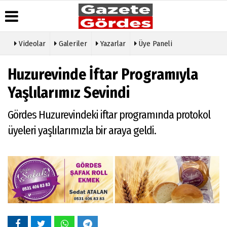
Videolar
Galeriler
Yazarlar
Üye Paneli
Üye Paneli
Hava
Köşe
Künye
Huzurevinde İftar Programıyla
Durumu
Yazarları
Haber
İletişim
Arşivi
Gazete
Video
Yaşlılarımız Sevindi
Çerez
Manşetleri
Galeri
Gazete
Politikası
Arşivi
Anketler
Foto
Gördes Huzurevindeki iftar programında protokol
Gizlilik
Galeri
Günün
Biyografiler
İlkeleri
üyeleri yaşlılarımızla bir araya geldi.
Haberleri
Etkinlikler