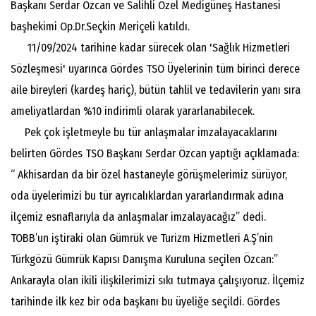
Başkanı Serdar Özcan ve Salihli Özel Medigüneş Hastanesi
başhekimi Op.Dr.Seçkin Meriçeli katıldı.
11/09/2024 tarihine kadar sürecek olan 'Sağlık Hizmetleri
Sözleşmesi' uyarınca Gördes TSO Üyelerinin tüm birinci derece
aile bireyleri (kardeş hariç), bütün tahlil ve tedavilerin yanı sıra
ameliyatlardan %10 indirimli olarak yararlanabilecek.
Pek çok işletmeyle bu tür anlaşmalar imzalayacaklarını
belirten Gördes TSO Başkanı Serdar Özcan yaptığı açıklamada:
“ Akhisardan da bir özel hastaneyle görüşmelerimiz sürüyor,
oda üyelerimizi bu tür ayrıcalıklardan yararlandırmak adına
ilçemiz esnaflarıyla da anlaşmalar imzalayacağız” dedi.
TOBB’un iştiraki olan Gümrük ve Turizm Hizmetleri A.Ş’nin
Türkgözü Gümrük Kapısı Danışma Kuruluna seçilen Özcan:”
Ankarayla olan ikili ilişkilerimizi sıkı tutmaya çalışıyoruz. İlçemiz
tarihinde ilk kez bir oda başkanı bu üyeliğe seçildi. Gördes