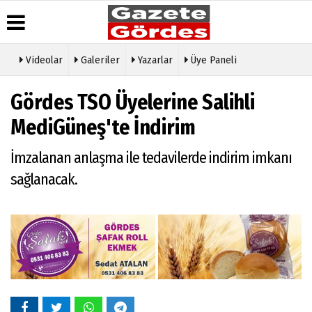
Videolar
Galeriler
Yazarlar
Üye Paneli
Üye Paneli
Hava
Köşe
Künye
Gördes TSO Üyelerine Salihli
Durumu
Yazarları
Haber
İletişim
Arşivi
Gazete
Video
MediGüneş'te İndirim
Çerez
Manşetleri
Galeri
Gazete
Politikası
Arşivi
Anketler
Foto
İmzalanan anlaşma ile tedavilerde indirim imkanı
Gizlilik
Galeri
Günün
Biyografiler
İlkeleri
sağlanacak.
Haberleri
Etkinlikler