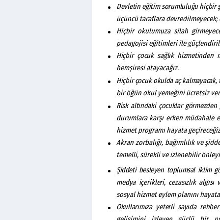
Devletin
eğitim
sorumluluğu
hiçbir
üçüncü taraflara devredilmeyecek; e
Hiçbir okulumuza silah girmeyec
pedagojisi eğitimleri ile güçlendiri
Hiçbir
çocuk sağlık hizmetinden
hemşiresi atayacağız.
Hiçbir
çocuk
okulda
aç
kalmayacak,
bir öğün okul yemeğini ücretsiz ver
Risk
altındaki
çocuklar
görmezden
durumlara karşı erken müdahale ede
hizmet programı hayata geçireceğiz
Akran zorbalığı, bağımlılık ve şid
temelli, sürekli ve izlenebilir önl
Şiddeti besleyen
toplumsal iklim 
medya
içerikleri,
cezasızlık
algısı
sosyal hizmet eylem planını hayata 
Okullarımıza
yeterli
sayıda
rehber
gelişimini izleyen güçlü bir p