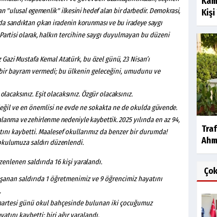
Kam
an
"ulusal
egemenlik"
ilkesini hedef
alan
bir
darbedir.
Demokrasi,
Kişi
da
sandıktan
çıkan iradenin
korunması
ve bu
iradeye saygı
Partisi
olarak,
halkın tercihine saygı duyulmayan bu düzeni
z
Gazi
Mustafa
Kemal
Atatürk,
bu
özel
günü,
23
Nisan’ı
bir bayram vermedi; bu ülkenin geleceğini, umudunu ve
olacaksınız.
Eşit
olacaksınız.
Özgür
olacaksınız.
 değil ve en önemlisi ne evde ne sokakta ne de okulda
güvende.
alanma
ve
zehirlenme
nedeniyle
kaybettik.
2025 yılında en az 94,
Traf
atını kaybetti. Maalesef okullarımız da benzer bir durumda!
Ahm
okulumuza
saldırı
düzenlendi.
zenlenen saldırıda 16 kişi
yaralandı.
Ço
anan saldırıda 1 öğretmenimiz ve 9 öğrencimiz hayatını
.
umartesi günü okul bahçesinde bulunan iki çocuğumuz
tını kaybetti; biri ağır yaralandı.