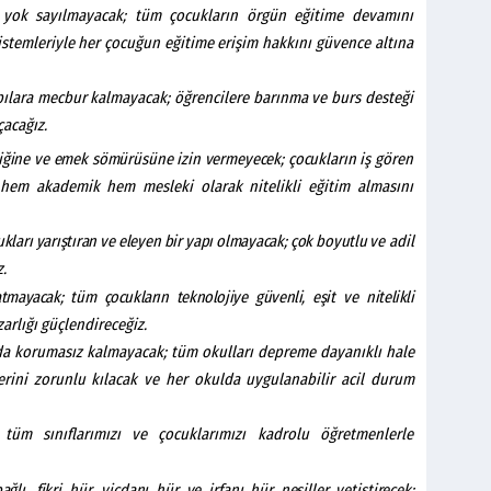
 yok sayılmayacak; tüm çocukların örgün eğitime devamını
sistemleriyle her çocuğun eğitime erişim hakkını güvence altına
pılara mecbur kalmayacak; öğrencilere barınma ve burs desteği
çacağız.
liğine
ve
emek
sömürüsüne
izin
vermeyecek;
çocukların
iş
gören
k hem akademik hem mesleki olarak nitelikli eğitim almasını
ukları
yarıştıran
ve
eleyen
bir
yapı
olmayacak;
çok
boyutlu
ve adil
.
aratmayacak; tüm çocukların teknolojiye
güvenli, eşit
ve
nitelikli
zarlığı güçlendireceğiz.
rda korumasız kalmayacak; tüm okulları depreme dayanıklı hale
mlerini zorunlu kılacak ve her okulda uygulanabilir acil durum
; tüm sınıflarımızı ve çocuklarımızı kadrolu öğretmenlerle
ağlı,
fikri
hür,
vicdanı
hür
ve
irfanı
hür
nesiller
yetiştirecek;