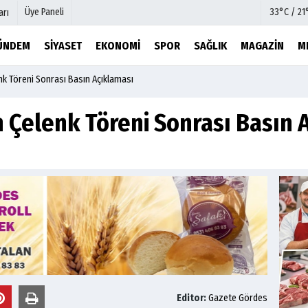
Üye Paneli
33°C / 21
arı
ÜNDEM
SIYASET
EKONOMI
SPOR
SAĞLIK
MAGAZIN
M
nk Töreni Sonrası Basın Açıklaması
mu
Köşe Yazarları
şetleri
Video Galeri
 Çelenk Töreni Sonrası Basın 
Foto Galeri
r
Etkinlikler
Editor:
Gazete Gördes