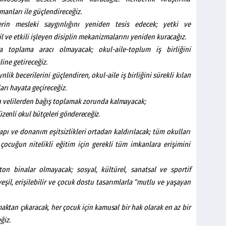
manları ile güçlendireceğiz.
erin mesleki saygınlığını yeniden tesis edecek; yetki ve
l ve etkili işleyen disiplin mekanizmalarını yeniden
kuracağız.
ara toplama aracı olmayacak; okul-aile-toplum iş birliğini
ine getireceğiz.
nlik becerilerini güçlendiren, okul-aile iş birliğini sürekli kılan
arı hayata geçireceğiz.
in velilerden bağış toplamak zorunda
kalmayacak;
üzenli
okul
bütçeleri
göndereceğiz.
apı ve donanım eşitsizlikleri ortadan kaldırılacak; tüm okulları
çocuğun nitelikli eğitim için gerekli tüm imkanlara erişimini
ton binalar olmayacak; sosyal, kültürel, sanatsal ve sportif
yeşil, erişilebilir ve çocuk dostu tasarımlarla “mutlu ve yaşayan
maktan
çıkaracak,
her
çocuk
için
kamusal
bir
hak
olarak
en
az bir
ğiz.