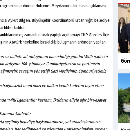
ogramının ardından Hükümet Meydanında bir basın açıklaması
cısı Aykut Bilgen, Büyükşehir Koordinatörü Ercan Yiğit, belediye
rtililer katıldı.
ıklarının eş zamanlı olarak yaptığı açıklamayı CHP Gördes İlçe
inin Atatürk heykeline bırakıldığı buluşmanın ardından yapılan
artsız millete ait olduğunun ilan edildiği gündür! Milli
iradenin
Gör
nin açılışının 106. yılındayız. Cumhuriyetimizin
ve partimizin
ğımsızlık savaşını yönettiği Gazi Meclisimiz, Cumhuriyetimiz
 bağımsızlık inancımızı ve halkın kendi kaderini tayin etme
nde "Milli Egemenlik" kavramı, iktidarın eliyle ağır bir vesayet
Kararına
Saldırıdır
a seçilmiş belediye başkanlarımızın, yol arkadaşlarımızın
lınmaları, hapsedilmeleri ve görevden
uzaklaştırılmaları,
seçmen