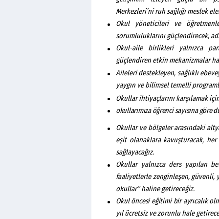
Merkezleri’ni ruh sağlığı meslek ele
Okul yöneticileri ve öğretmenl
sorumluluklarını güçlendirecek, adi
Okul-aile birlikleri yalnızca p
güçlendiren etkin mekanizmalar hal
Aileleri destekleyen, sağlıklı ebevey
yaygın ve bilimsel temelli programl
Okullar ihtiyaçlarını karşılamak iç
okullarımıza öğrenci
sayısına
göre
d
Okullar ve bölgeler arasındaki alty
eşit olanaklara kavuşturacak, her 
sağlayacağız.
Okullar yalnızca ders yapılan be
faaliyetlerle zenginleşen, güvenli, 
okullar” haline getireceğiz.
Okul
öncesi
eğitimi
bir
ayrıcalık
ol
yıl ücretsiz ve zorunlu hale getirece