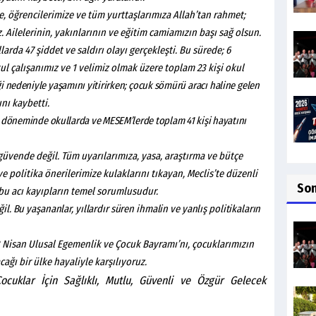
 öğrencilerimize ve tüm yurttaşlarımıza Allah’tan rahmet;
uz. Ailelerinin, yakınlarının ve eğitim camiamızın başı sağ olsun.
arda 47 şiddet ve saldırı olayı gerçekleşti. Bu sürede; 6
ul çalışanımız ve 1 velimiz olmak üzere toplam 23 kişi okul
i
nedeniyle
yaşamını
yitirirken;
çocuk
sömürü
aracı
haline
gelen
nı kaybetti.
ı döneminde
okullarda ve MESEM’lerde toplam 41
kişi hayatını
üvende değil. Tüm uyarılarımıza, yasa, araştırma ve bütçe
ve politika önerilerimize kulaklarını tıkayan, Meclis’te düzenli
So
bu acı kayıpların temel sorumlusudur.
il.
Bu
yaşananlar,
yıllardır
süren
ihmalin
ve
yanlış
politikaların
3 Nisan Ulusal Egemenlik ve Çocuk Bayramı’nı, çocuklarımızın
ağı bir ülke hayaliyle karşılıyoruz.
cuklar İçin Sağlıklı, Mutlu, Güvenli ve Özgür Gelecek