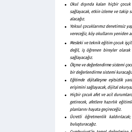
Okul dışında kalan hiçbir çocuk
sağlayacak, etkin izleme ve takip 
alacağız.
Yoksul çocuklarımız denetimsiz ya
vereceğiz, köy okullarını yeniden a
Mesleki
ve
teknik
eğitim
çocuk
işçi
değil, iş öğrenen bireyler olara
sağlayacağız.
Ölçme
ve
değerlendirme
sistemi
çoc
bir değerlendirme sistemi kuracağız
Eğitimde
dijitalleşme eşitsizlik y
erişimini sağlayacak, dijital okurya
Hiçbir çocuk afet ve acil durumla
getirecek, afetlere hazırlık eğiti
planlarını hayata geçireceğiz.
Ücretli öğretmenlik kaldırılacak
buluşturacağız.
Cumhuriyet’in
temel
değerlerine
b