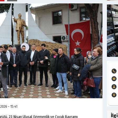
2026 - 15:41
İlg
ütü, 23 Nisan Ulusal Egemenlik ve Çocuk Bayramı