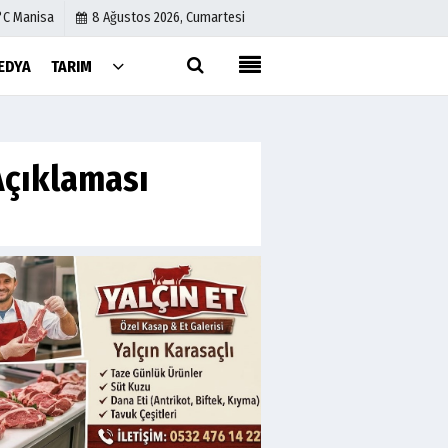
°C Manisa
8 Ağustos 2026, Cumartesi
EDYA
TARIM
Künye
İletişim
Açıklaması
Çerez Politikası
Gizlilik İlkeleri