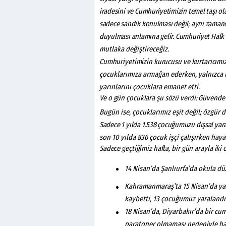
iradesini
ve
Cumhuriyetimizin
temel
taşı
ol
sadece
sandık
konulması
değil;
aynı
zaman
duyulması
anlamına
gelir.
Cumhuriyet
Halk
mutlaka değiştireceğiz.
Cumhuriyetimizin
kurucusu
ve
kurtarıcımı
çocuklarımıza armağan ederken, yalnızca 
yarınlarını çocuklara emanet etti.
Ve
o
gün
çocuklara
şu
sözü
verdi:
Güvende
Bugün ise, çocuklarımız eşit değil; özgür
Sadece
1
yılda
1.538
çocuğumuzu
dışsal
yar
son 10 yılda 836 çocuk işçi çalışırken hay
Sadece
geçtiğimiz
hafta,
bir
gün
arayla
iki
14 Nisan’da Şanlıurfa’da okula dü
Kahramanmaraş’ta 15 Nisan’da yaş
kaybetti, 13 çocuğumuz yaralandı
18 Nisan’da, Diyarbakır’da bir c
paratoner olmaması nedeniyle haya