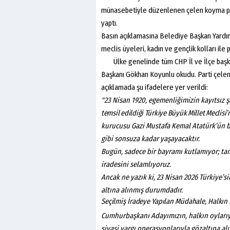
münasebetiyle düzenlenen çelen koyma pr
yaptı.
Basın açıklamasına Belediye Başkan Yardım
meclis üyeleri, kadın ve gençlik kolları ile pa
Ülke genelinde tüm CHP İl ve İlçe başkanl
Başkanı Gökhan Koyunlu okudu. Parti çeleng
açıklamada şu ifadelere yer verildi:
"23 Nisan 1920, egemenliğimizin kayıtsız ş
temsil edildiği Türkiye Büyük Millet Meclisi’
kurucusu Gazi Mustafa Kemal Atatürk’ün ba
gibi sonsuza kadar yaşayacaktır.
Bugün, sadece bir bayramı kutlamıyor; tam
iradesini selamlıyoruz.
Ancak ne yazık ki, 23 Nisan 2026 Türkiye’si
altına alınmış durumdadır.
Seçilmiş
İradeye
Yapılan
Müdahale,
Halkın
Cumhurbaşkanı Adayımızın, halkın oylarıyl
siyasi yargı operasyonlarıyla gözaltına a