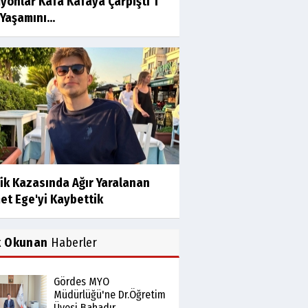
yonlar Kafa Kafaya Çarpıştı 1
 Yaşamını...
ik Kazasında Ağır Yaralanan
et Ege'yi Kaybettik
k Okunan
Haberler
Gördes MYO
Müdürlüğü'ne Dr.Öğretim
Üyesi Bahadır...