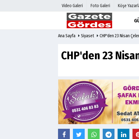
Video Galeri
Foto Galeri
Köşe Yazarl
G
Ana Sayfa
Siyaset
CHP'den 23 Nisan Çele
Üye Paneli
Hava Duru
Haber Arşivi
Gazete Man
CHP'den 23 Nisan
Gazete Arşivi
Anketler
Günün Haberleri
Biyografile