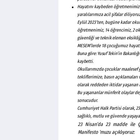
Hayatını kaybeden öğretmenimize,
yaralılarımıza acil şifalar diliyor
Eylül 2023’ten, bugüne kadar okull
öğretmenimiz, 14 öğrencimiz, 2 ok
güvenliği
ve
teknik
eleman
eksikliğ
MESEM’lerde 18 çocuğumuz hayatı
Buna göre: Yusuf
Tekin’in
Bakanlığ
kaybetti.
Okullarımızda çocuklar maalesef g
tekliflerimize, basın açıklamaları 
olarak reddeden iktidar yaşanan 
Bu
yaşananlar
münferit
olaylar
değ
sonucudur.
Cumhuriyet Halk Partisi olarak, 2
sağlıklı, mutlu ve güvende yaşayac
23 Nisan’da 23 madde ile Ço
Manifesto ‘muzu açıklıyoruz: