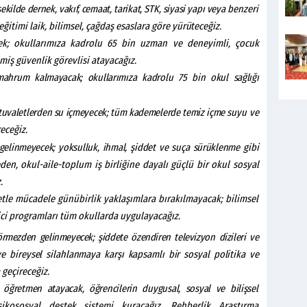
şekilde
dernek,
vakıf,
cemaat,
tarikat,
STK,
siyasi
yapı
veya
benzeri
ğitimi laik, bilimsel, çağdaş esaslara göre
yürüteceğiz.
ek; okullarımıza kadrolu 65 bin uzman ve deneyimli, çocuk
lmiş güvenlik görevlisi atayacağız.
 mahrum
kalmayacak; okullarımıza
kadrolu 75
bin okul
sağlığı
tuvaletlerden
su
içmeyecek;
tüm
kademelerde
temiz
içme
suyu ve
eceğiz.
gelinmeyecek;
yoksulluk,
ihmal,
şiddet
ve
suça
sürüklenme
gibi
n, okul-aile-toplum iş birliğine dayalı güçlü bir okul sosyal
.
detle mücadele günübirlik yaklaşımlara bırakılmayacak; bilimsel
eyici programları tüm okullarda uygulayacağız.
görmezden
gelinmeyecek; şiddete
özendiren televizyon
dizileri
ve
ve
bireysel
silahlanmaya
karşı
kapsamlı
bir
sosyal
politika
ve
geçireceğiz.
öğretmen
atayacak,
öğrencilerin
duygusal,
sosyal
ve
bilişsel
sikososyal destek sistemi kuracağız. Rehberlik Araştırma