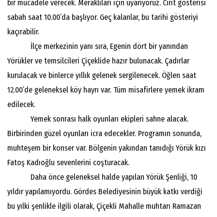
bir mücadele verecek. Meraklıları için uyarıyoruz. Cirit gösterisi
sabah saat 10.00’da başlıyor. Geç kalanlar, bu tarihi gösteriyi
kaçırabilir.
İlçe merkezinin yanı sıra, Egenin dört bir yanından
Yörükler ve temsilcileri Çiçeklide hazır bulunacak. Çadırlar
kurulacak ve binlerce yıllık gelenek sergilenecek. Öğlen saat
12.00’de geleneksel köy hayrı var. Tüm misafirlere yemek ikram
edilecek.
Yemek sonrası halk oyunları ekipleri sahne alacak.
Birbirinden güzel oyunları icra edecekler. Programın sonunda,
muhteşem bir konser var. Bölgenin yakından tanıdığı Yörük kızı
Fatoş Kadıoğlu sevenlerini coşturacak.
Daha önce geleneksel halde yapılan Yörük Şenliği, 10
yıldır yapılamıyordu. Gördes Belediyesinin büyük katkı verdiği
bu yılki şenlikle ilgili olarak, Çiçekli Mahalle muhtarı Ramazan