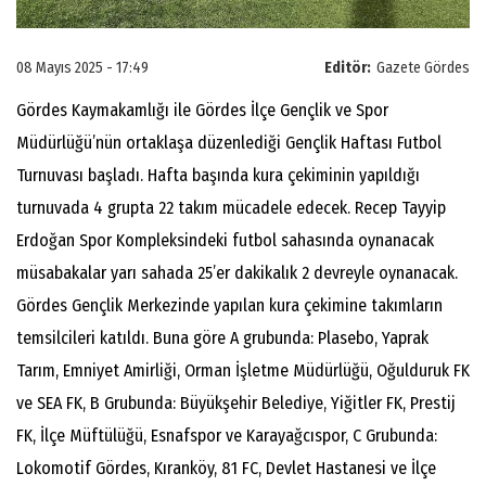
08 Mayıs 2025 - 17:49
Editör:
Gazete Gördes
Gördes Kaymakamlığı ile Gördes İlçe Gençlik ve Spor
Müdürlüğü’nün ortaklaşa düzenlediği Gençlik Haftası Futbol
Turnuvası başladı. Hafta başında kura çekiminin yapıldığı
turnuvada 4 grupta 22 takım mücadele edecek. Recep Tayyip
Erdoğan Spor Kompleksindeki futbol sahasında oynanacak
müsabakalar yarı sahada 25’er dakikalık 2 devreyle oynanacak.
Gördes Gençlik Merkezinde yapılan kura çekimine takımların
temsilcileri katıldı. Buna göre A grubunda: Plasebo, Yaprak
Tarım, Emniyet Amirliği, Orman İşletme Müdürlüğü, Oğulduruk FK
ve SEA FK, B Grubunda: Büyükşehir Belediye, Yiğitler FK, Prestij
FK, İlçe Müftülüğü, Esnafspor ve Karayağcıspor, C Grubunda:
Lokomotif Gördes, Kıranköy, 81 FC, Devlet Hastanesi ve İlçe