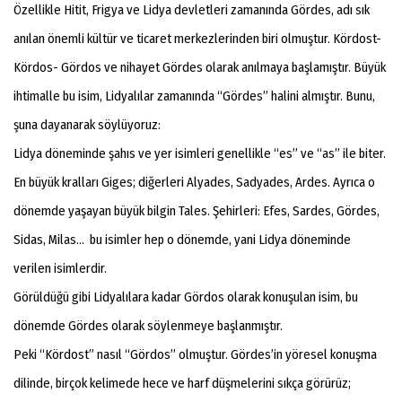
Özellikle Hitit, Frigya ve Lidya devletleri zamanında Gördes, adı sık
anılan önemli kültür ve ticaret merkezlerinden biri olmuştur. Kördost-
Kördos- Gördos ve nihayet Gördes olarak anılmaya başlamıştır. Büyük
ihtimalle bu isim, Lidyalılar zamanında “Gördes” halini almıştır. Bunu,
şuna dayanarak söylüyoruz:
Lidya döneminde şahıs ve yer isimleri genellikle “es” ve “as” ile biter.
En büyük kralları Giges; diğerleri Alyades, Sadyades, Ardes. Ayrıca o
dönemde yaşayan büyük bilgin Tales. Şehirleri: Efes, Sardes, Gördes,
Sidas, Milas… bu isimler hep o dönemde, yani Lidya döneminde
verilen isimlerdir.
Görüldüğü gibi Lidyalılara kadar Gördos olarak konuşulan isim, bu
dönemde Gördes olarak söylenmeye başlanmıştır.
Peki “Kördost” nasıl “Gördos” olmuştur. Gördes’in yöresel konuşma
dilinde, birçok kelimede hece ve harf düşmelerini sıkça görürüz;