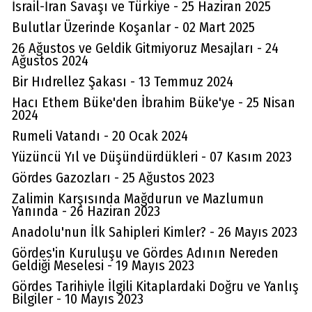
İsrail-İran Savaşı ve Türkiye - 25 Haziran 2025
olamayacağına göre halk arasında
Bulutlar Üzerinde Koşanlar - 02 Mart 2025
anlatılan bu hikaye sadece bir hikayedir
26 Ağustos ve Geldik Gitmiyoruz Mesajları - 24
diye düşünüyorum.
Ağustos 2024
(
1
)
Beğen
(
0
)
Cevapla
Bir Hıdrellez Şakası - 13 Temmuz 2024
Hacı Ethem Büke'den İbrahim Büke'ye - 25 Nisan
2024
2 yıl önce
Kazım Germiyanoğlu
Rumeli Vatandı - 20 Ocak 2024
Yüzüncü Yıl ve Düşündürdükleri - 07 Kasım 2023
Sevgili kardeşim, o şehirlerin de
Gördes Gazozları - 25 Ağustos 2023
Gördes'ten gidenler tarafından
Zalimin Karşısında Mağdurun ve Mazlumun
kurulduğunu neden düşünmeyelim?
Yanında - 26 Haziran 2023
(
0
)
Beğen
(
0
)
Anadolu'nun İlk Sahipleri Kimler? - 26 Mayıs 2023
Gördes'in Kuruluşu ve Gördes Adının Nereden
Geldiği Meselesi - 19 Mayıs 2023
Gördes Tarihiyle İlgili Kitaplardaki Doğru ve Yanlış
Bilgiler - 10 Mayıs 2023