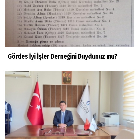
Prof.Dr.Süleyman Sami İLKER
Mühendislerin de Sanat Ruhu Olmalı
Dr.Fatih KESKİN
Millî Edebiyat, Millî Şuur, Millî Takım
Gördes İyi İşler Derneğini Duydunuz mu?
Sıracettin ÇELİK
Çalıkuşu
Dr.Tuğçe Yıldırım
Aşı: Toplum Sağlığının Görünmez Kalkanı