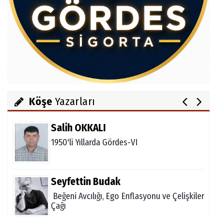
Av.Cenap GÜVEN
Gördesli Şair Alim Atay
Ahmet İNCE
Gördes Ekonomisi Çöküyor mu?
Köşe
Yazarları
Salih OKKALI
1950'li Yıllarda Gördes-VI
Seyfettin Budak
Beğeni Avcılığı, Ego Enflasyonu ve Çelişkiler
Çağı