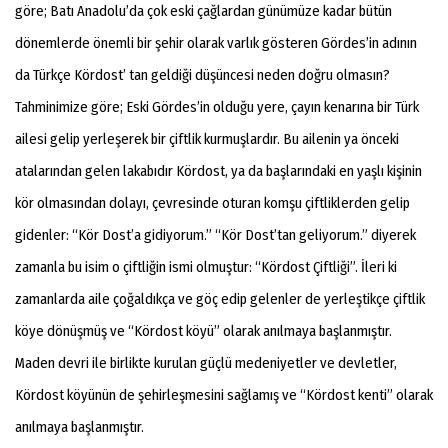
göre; Batı Anadolu’da çok eski çağlardan günümüze kadar bütün
dönemlerde önemli bir şehir olarak varlık gösteren Gördes’in adının
da Türkçe Kördost’ tan geldiği düşüncesi neden doğru olmasın?
Tahminimize göre; Eski Gördes’in olduğu yere, çayın kenarına bir Türk
ailesi gelip yerleşerek bir çiftlik kurmuşlardır. Bu ailenin ya önceki
atalarından gelen lakabıdır Kördost, ya da başlarındaki en yaşlı kişinin
kör olmasından dolayı, çevresinde oturan komşu çiftliklerden gelip
gidenler: “Kör Dost’a gidiyorum.” “Kör Dost’tan geliyorum.” diyerek
zamanla bu isim o çiftliğin ismi olmuştur: “Kördost Çiftliği”. İleri ki
zamanlarda aile çoğaldıkça ve göç edip gelenler de yerleştikçe çiftlik
köye dönüşmüş ve “Kördost köyü” olarak anılmaya başlanmıştır.
Maden devri ile birlikte kurulan güçlü medeniyetler ve devletler,
Kördost köyünün de şehirleşmesini sağlamış ve “Kördost kenti” olarak
anılmaya başlanmıştır.