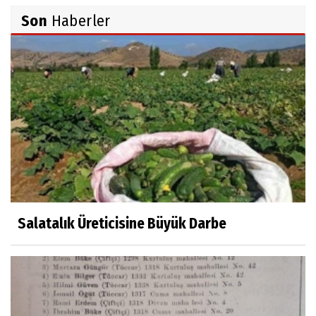
Son
Haberler
İsmail AYBEY
Belma Sebil'i Tanıyor Musunuz?
Prof.Dr.Ayşe İLKER
Adı Sanı Olmak
Eylül SEYHAN
Gezerken Zamanın Kollarındaki Ruhuma
Rastlamak
Salatalık Üreticisine Büyük Darbe
Yaşar ATLI
Kahramanlar