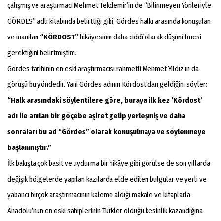
çalışmış ve araştırmacı Mehmet Tekdemir’in de “Bilinmeyen Yönleriyle
GÖRDES” adlı kitabında belirttiği gibi, Gördes halkı arasında konuşulan
ve inanılan
“KÖRDOST”
hikâyesinin daha ciddî olarak düşünülmesi
gerektiğini belirtmiştim.
Gördes tarihinin en eski araştırmacısı rahmetli Mehmet Yıldız’ın da
görüşü bu yöndedir. Yani Gördes adının Kördost’dan geldiğini söyler:
“Halk arasındaki söylentilere göre, buraya ilk kez ‘Kördost’
adı ile anılan bir göçebe aşiret gelip yerleşmiş ve daha
sonraları bu ad “Gördes” olarak konuşulmaya ve söylenmeye
başlanmıştır.”
İlk bakışta çok basit ve uydurma bir hikâye gibi görülse de son yıllarda
değişik bölgelerde yapılan kazılarda elde edilen bulgular ve yerli ve
yabancı birçok araştırmacının kaleme aldığı makale ve kitaplarla
Anadolu’nun en eski sahiplerinin Türkler olduğu kesinlik kazandığına