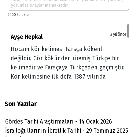
2 yıl önce
Ayşe Hepkal
Hocam kör kelimesi Farsça kökenli
değildir. Gör kökünden üremiş Türkçe bir
kelimedir ve Farsçaya Türkçeden geçmiştir.
Kör kelimesine ilk defa 1387 yılında
yazılan İrşadü'l-Mülûk ve's-Selâtîn'de
rastlanır. Yani Lidyalılardan çok sonra.
Son Yazılar
Ayrıca kurulduğu dönemde pek çok
Gördes isimli şehir olduğu bilgisi internette
Gördes Tarihi Araştırmaları - 14 Ocak 2026
bile mevcuttur. Hepsinde de kör bir dostun
İsrailoğullarının İbretlik Tarihi - 29 Temmuz 2025
gelip yerleşmiş olma ihtimali