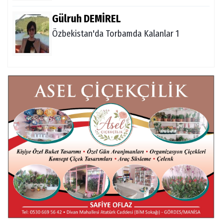
Gülruh DEMİREL
Özbekistan'da Torbamda Kalanlar 1
Fatma VURAL
Kanada Gezi Günlüğü
Mert AKAR
Röportaj Serisi-46: Konuk =Prof.Dr.Hakan
Atalay (Psikanaliz)
Hüseyin TUNÇAY
Gökçeada Gezimiz-IV