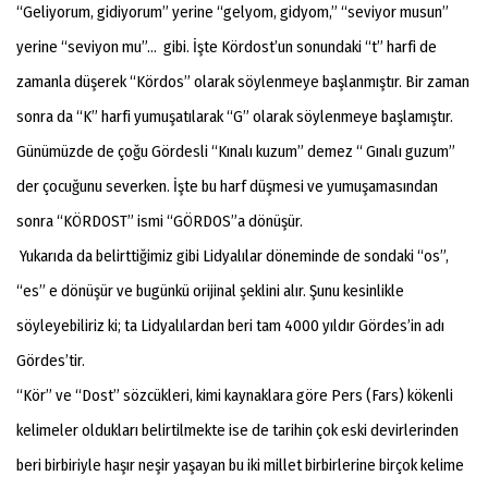
“Geliyorum, gidiyorum” yerine “gelyom, gidyom,” “seviyor musun”
yerine “seviyon mu”… gibi. İşte Kördost’un sonundaki “t” harfi de
zamanla düşerek “Kördos” olarak söylenmeye başlanmıştır. Bir zaman
sonra da “K” harfi yumuşatılarak “G” olarak söylenmeye başlamıştır.
Günümüzde de çoğu Gördesli “Kınalı kuzum” demez “ Gınalı guzum”
der çocuğunu severken. İşte bu harf düşmesi ve yumuşamasından
sonra “KÖRDOST” ismi “GÖRDOS”a dönüşür.
Yukarıda da belirttiğimiz gibi Lidyalılar döneminde de sondaki “os”,
“es” e dönüşür ve bugünkü orijinal şeklini alır. Şunu kesinlikle
söyleyebiliriz ki; ta Lidyalılardan beri tam 4000 yıldır Gördes’in adı
Gördes’tir.
“Kör” ve “Dost” sözcükleri, kimi kaynaklara göre Pers (Fars) kökenli
kelimeler oldukları belirtilmekte ise de tarihin çok eski devirlerinden
beri birbiriyle haşır neşir yaşayan bu iki millet birbirlerine birçok kelime