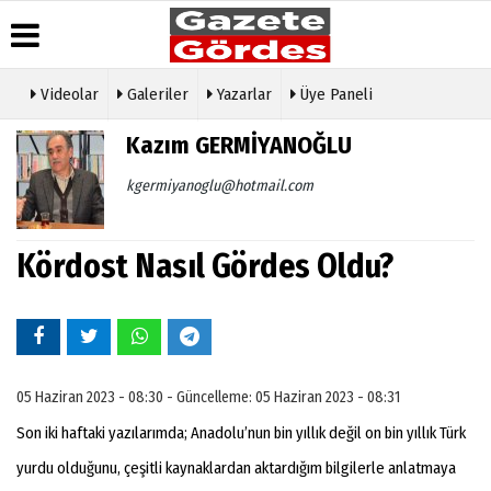
Videolar
Galeriler
Yazarlar
Üye Paneli
Üye Paneli
Hava
Köşe
Künye
Kazım GERMİYANOĞLU
Durumu
Yazarları
Haber
İletişim
Arşivi
Gazete
Video
kgermiyanoglu@hotmail.com
Çerez
Manşetleri
Galeri
Gazete
Politikası
Arşivi
Anketler
Foto
Gizlilik
Galeri
Kördost Nasıl Gördes Oldu?
Günün
Biyografiler
İlkeleri
Haberleri
Etkinlikler
05 Haziran 2023 - 08:30 - Güncelleme: 05 Haziran 2023 - 08:31
Son iki haftaki yazılarımda; Anadolu’nun bin yıllık değil on bin yıllık Türk
yurdu olduğunu, çeşitli kaynaklardan aktardığım bilgilerle anlatmaya