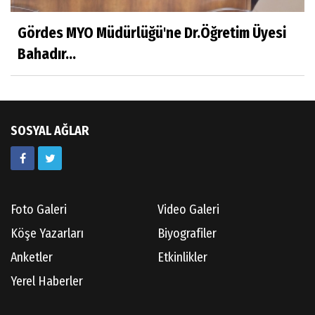
Hatice CAVULDAK
Gördes MYO Müdürlüğü'ne Dr.Öğretim Üyesi
Hayatımın İçinden
Bahadır...
Av.Ahmet ÖZDEMİR
Güneş Ülkesi Hakkında
SOSYAL AĞLAR
Kazım GERMİYANOĞLU
Gördes Tarihi Araştırmaları
Foto Galeri
Video Galeri
Köşe Yazarları
Biyografiler
Doç.Dr.İbrahim KOÇ
Anketler
Etkinlikler
Anılarım-186
Yerel Haberler